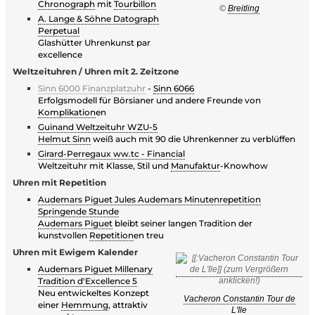
Chronograph
mit
Tourbillon
©
Breitling
A. Lange & Söhne Datograph
Perpetual
Glashütter Uhrenkunst par
excellence
Weltzeituhren / Uhren mit 2. Zeitzone
Sinn 6000 Finanzplatzuhr
-
Sinn 6066
Erfolgsmodell für Börsianer und andere Freunde von
Komplikation
en
Guinand Weltzeituhr WZU-5
Helmut Sinn
weiß auch mit 90 die Uhrenkenner zu verblüffen
Girard-Perregaux ww.tc - Financial
Weltzeituhr mit Klasse, Stil und
Manufaktur
-Knowhow
Uhren mit Repetition
Audemars Piguet Jules Audemars Minutenrepetition
Springende Stunde
Audemars Piguet
bleibt seiner langen Tradition der
kunstvollen
Repetition
en treu
Uhren mit Ewigem Kalender
Audemars Piguet Millenary
Tradition d'Excellence 5
Neu entwickeltes Konzept
Vacheron Constantin Tour de
einer
Hemmung
, attraktiv
L'Ile