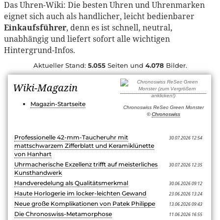
Das Uhren-Wiki: Die besten Uhren und Uhrenmarken
eignet sich auch als handlicher, leicht bedienbarer
Einkaufsführer
, denn es ist schnell, neutral,
unabhängig und liefert sofort alle wichtigen
Hintergrund-Infos.
Aktueller Stand:
5.055
Seiten und
4.078
Bilder.
Wiki-Magazin
Magazin-Startseite
Chronoswiss ReSec Green Monster
©
Chronoswiss
Professionelle 42-mm-Taucheruhr mit
30.07.2026 12:54
mattschwarzem Zifferblatt und Keramiklünette
von Hanhart
Uhrmacherische Exzellenz trifft auf meisterliches
30.07.2026 12:35
Kunsthandwerk
Handveredelung als Qualitätsmerkmal
30.06.2026 09:12
Haute Horlogerie im locker-leichten Gewand
23.06.2026 13:24
Neue große Komplikationen von Patek Philippe
13.06.2026 09:43
Die Chronoswiss-Metamorphose
11.06.2026 16:55