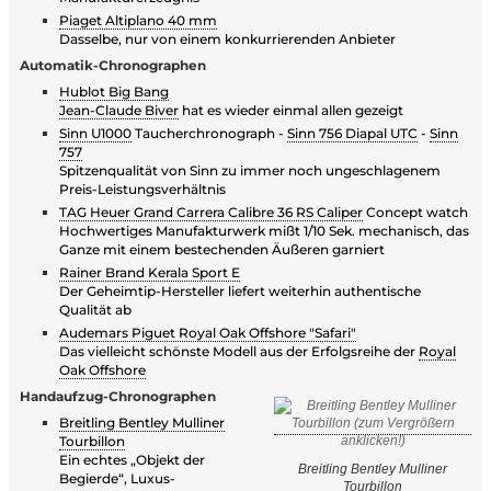
Piaget Altiplano 40 mm
Dasselbe, nur von einem konkurrierenden Anbieter
Automatik-Chronographen
Hublot Big Bang
Jean-Claude Biver
hat es wieder einmal allen gezeigt
Sinn U1000
Taucherchronograph -
Sinn 756 Diapal UTC
-
Sinn
757
Spitzenqualität von Sinn zu immer noch ungeschlagenem
Preis-Leistungsverhältnis
TAG Heuer Grand Carrera Calibre 36 RS Caliper
Concept watch
Hochwertiges Manufakturwerk mißt 1/10 Sek. mechanisch, das
Ganze mit einem bestechenden Äußeren garniert
Rainer Brand Kerala Sport E
Der Geheimtip-Hersteller liefert weiterhin authentische
Qualität ab
Audemars Piguet Royal Oak Offshore "Safari"
Das vielleicht schönste Modell aus der Erfolgsreihe der
Royal
Oak Offshore
Handaufzug-Chronographen
Breitling Bentley Mulliner
Tourbillon
Ein echtes „Objekt der
Breitling Bentley Mulliner
Begierde“, Luxus-
Tourbillon