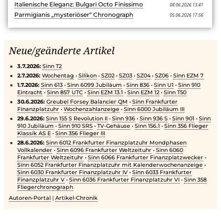
Italienische Eleganz: Bulgari Octo Finissimo
08.06.2026 13:41
Parmigianis „mysteriöser“ Chronograph
05.06.2026 17:56
Neue/geänderte Artikel
3.7.2026:
Sinn T2
2.7.2026:
Wochentag
•
Silikon
•
SZ02
•
SZ03
•
SZ04
•
SZ06
•
Sinn EZM 7
1.7.2026:
Sinn 613
•
Sinn 6099 Jubiläum
•
Sinn 836
•
Sinn U1
•
Sinn 910
Eintracht
•
Sinn 857 UTC
•
Sinn EZM 13.1
•
Sinn EZM 12
•
Sinn T50
30.6.2026:
Greubel Forsey Balancier QM
•
Sinn Frankfurter
Finanzplatzuhr
•
Wochenzahlanzeige
•
Sinn 6000 Jubiläum III
29.6.2026:
Sinn 155 S Revolution II
•
Sinn 936
•
Sinn 936 S
•
Sinn 901
•
Sinn
910 Jubiläum
•
Sinn 910 SRS
•
TV-Gehäuse
•
Sinn 156.1
•
Sinn 356 Flieger
Klassik AS E
•
Sinn 356 Flieger III
28.6.2026:
Sinn 6012 Frankfurter Finanzplatzuhr Mondphasen
Vollkalender
•
Sinn 6096 Frankfurter Weltzeituhr
•
Sinn 6060
Frankfurter Weltzeituhr
•
Sinn 6066 Frankfurter Finanzplatzwecker
•
Sinn 6052 Frankfurter Finanzplatzuhr mit Kalenderwochenanzeige
•
Sinn 6030 Frankfurter Finanzplatzuhr IV
•
Sinn 6033 Frankfurter
Finanzplatzuhr V
•
Sinn 6036 Frankfurter Finanzplatzuhr VI
•
Sinn 358
Fliegerchronograph
Autoren-Portal
|
Artikel-Chronik