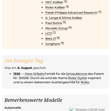
12)
IWC Kaliber
13)
Rolex Kaliber
14)
Patek Philippe Advanced Research
A. Lange & Söhne Kaliber
15)
Paul Buhré
16)
Movado Group
17)
LCD
18)
Beta 21
19)
Junghans
Am heutigen Tag
Was am
6. August
geschah:
1926
—
Hans Wilsdorf
erhält für die
Schraubkrone
das Patent
Nr. 120558. Durch sie wird der Name
Rolex Oyster
inspiriert
und zu einem bekannten Aushängeschild für
Rolex
.
Bemerkenswerte Modelle
Automatik