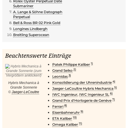
Rolex Oyster Perpetual Date
Submariner
A. Lange & Söhne Datograph
Perpetual
Bell & Ross BR 02 Pink Gold
Longines Lindbergh
Breitling Superocean
Beachtenswerte Einträge
1)
Patek Philippe Kaliber
2)
Grand Seiko
3)
Leonidas
4)
Konsolidierung der Uhrenindustrie
Hybris Mechanica à
Grande Sonnerie
5)
Jaeger-LeCoultre Hybris Mechanica
©
Jaeger-LeCoultre
6)
IWC Ingenieur
,
IWC Ingenieur SL
7)
Grand Prix d'Horlogerie de Genève
8)
Ferrari
9)
Eisenbahneruhr
10)
ETA Kaliber
11)
Omega Kaliber