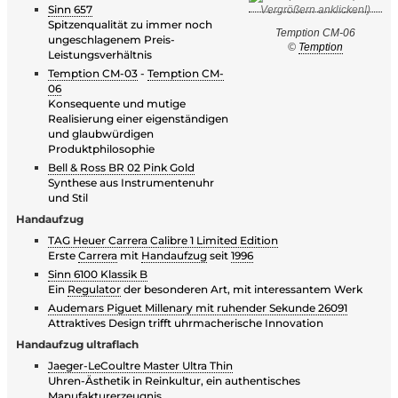
Sinn 657
Spitzenqualität zu immer noch
Temption CM-06
ungeschlagenem Preis-
©
Temption
Leistungsverhältnis
Temption CM-03
-
Temption CM-
06
Konsequente und mutige
Realisierung einer eigenständigen
und glaubwürdigen
Produktphilosophie
Bell & Ross BR 02 Pink Gold
Synthese aus Instrumentenuhr
und Stil
Handaufzug
TAG Heuer Carrera Calibre 1 Limited Edition
Erste
Carrera
mit
Handaufzug
seit
1996
Sinn 6100 Klassik B
Ein
Regulator
der besonderen Art, mit interessantem Werk
Audemars Piguet Millenary mit ruhender Sekunde 26091
Attraktives Design trifft uhrmacherische Innovation
Handaufzug ultraflach
Jaeger-LeCoultre Master Ultra Thin
Uhren-Ästhetik in Reinkultur, ein authentisches
Manufakturerzeugnis