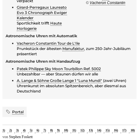
verpackt
©
Vacheron Constantin
Girard-Perregaux Laureato
Evo 3 Chronograph Ewiger
Kalender
Sportlichkeit trifft
Haute
Horlogerie
Astronomische Uhren mit Automatik
Vacheron Constantin Tour de L'Ile
Prunkstück der ältesten
Manufaktur
, zum 250-Jahr-Jubiläum
präsentiert
Astronomische Uhren mit Handaufzug
Patek Philippe Sky Moon Tourbillon Ref. 5002
Unbezahlbar — aber Staunen dürfen wir alle
A. Lange & Söhne Große Lange 1 "Luna Mundi"
(zwei Uhren)
Uhrenkunst im absoluten Spitzenbereich, aber diesmal aus
Deutschland
Portal
1)
2)
3)
4)
5)
6)
7)
8)
9)
10)
11)
12)
13)
14)
15)
16)
17)
18)
,
,
,
,
,
,
,
,
,
,
,
,
,
,
,
,
,
von
Stephen Foskett