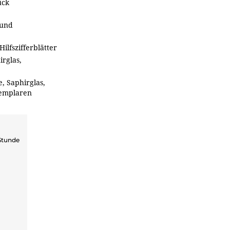
ück
 und
ilfszifferblätter
irglas,
e, Saphirglas,
Exemplaren
Stunde