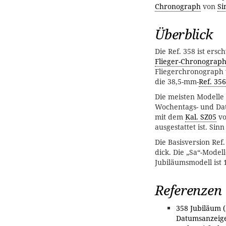
Chronograph
von
Si
Überblick
Die Ref. 358 ist ersc
Flieger-Chronograp
Fliegerchronograph 
die 38,5-mm-
Ref. 356
Die meisten Modelle
Wochentags- und Dat
mit dem
Kal. SZ05
vo
ausgestattet ist. Si
Die Basisversion Re
dick. Die „Sa“-Model
Jubiläumsmodell ist 
Referenzen
358 Jubiläum 
Datumsanzeige,