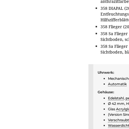
anthrazitfarben
358 DIAPAL (2
Entfeuchtungst
Hilfszifferblät
358 Flieger (2
358 Sa Flieger
Sichtboden, sc
358 Sa Flieger
Sichtboden, bl
Uhrwerk:
Mechanisc
Automatik
Gehäuse:
Edelstahl
,
pe
Ø 42 mm, Hö
Glas
Acrylgl
(Version Si
Verschraub
Wasserdich