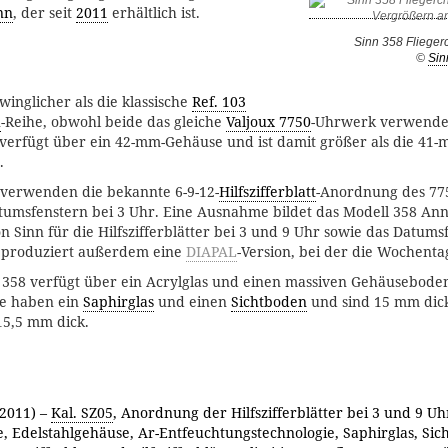
nn
, der seit
2011
erhältlich ist.
Sinn 358 Fliege
©
Sin
hwinglicher als die klassische
Ref. 103
h
-Reihe, obwohl beide das gleiche
Valjoux 7750
-Uhrwerk verwenden
verfügt über ein 42-mm-Gehäuse und ist damit größer als die 41-
.
 verwenden die bekannte 6-9-12-
Hilfszifferblatt
-Anordnung des 77
umsfenstern bei 3 Uhr. Eine Ausnahme bildet das Modell 358 Ann
n Sinn für die Hilfszifferblätter bei 3 und 9 Uhr sowie das Datums
nn produziert außerdem eine
DIAPAL
-Version, bei der die Wochentag
f. 358 verfügt über ein Acrylglas und einen massiven Gehäusebode
le haben ein
Saphirglas
und einen
Sichtboden
und sind 15 mm dick
15,5 mm dick.
(2011) –
Kal. SZ05
, Anordnung der Hilfszifferblätter bei 3 und 9 Uh
 Edelstahlgehäuse, Ar-Entfeuchtungstechnologie, Saphirglas, Sic