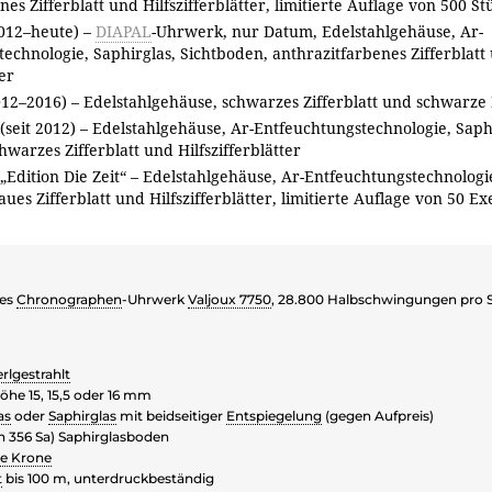
es Zifferblatt und Hilfszifferblätter, limitierte Auflage von 500 St
012–heute) –
DIAPAL
-Uhrwerk, nur Datum, Edelstahlgehäuse, Ar-
echnologie, Saphirglas, Sichtboden, anthrazitfarbenes Zifferblatt
ter
012–2016) – Edelstahlgehäuse, schwarzes Zifferblatt und schwarze H
 (seit 2012) – Edelstahlgehäuse, Ar-Entfeuchtungstechnologie, Saph
hwarzes Zifferblatt und Hilfszifferblätter
 „Edition Die Zeit“ – Edelstahlgehäuse, Ar-Entfeuchtungstechnologi
aues Zifferblatt und Hilfszifferblätter, limitierte Auflage von 50 
hes
Chronographen
-Uhrwerk
Valjoux 7750
, 28.800 Halbschwingungen pro 
rlgestrahlt
he 15, 15,5 oder 16 mm
as
oder
Saphirglas
mit beidseitiger
Entspiegelung
(gegen Aufpreis)
nn 356 Sa) Saphirglasboden
te Krone
t
bis 100 m, unterdruckbeständig