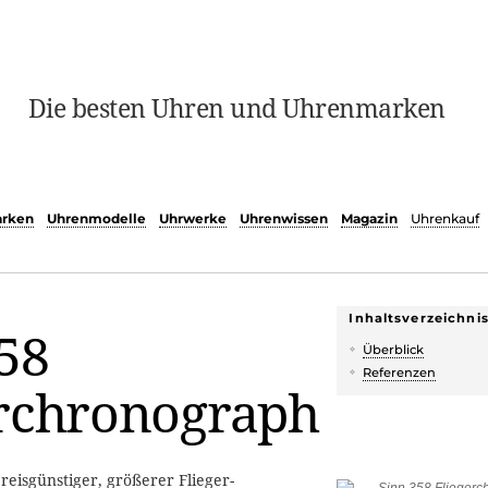
Die besten Uhren und Uhrenmarken
rken
Uhrenmodelle
Uhrwerke
Uhrenwissen
Magazin
Uhrenkauf
Inhaltsverzeichni
58
Überblick
Referenzen
erchronograph
preisgünstiger, größerer Flieger-