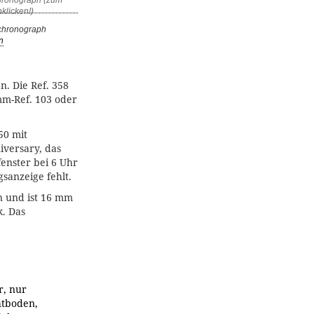
rchronograph
n
. Die Ref. 358
mm-Ref. 103 oder
50 mit
iversary, das
fenster bei 6 Uhr
sanzeige fehlt.
n und ist 16 mm
. Das
r, nur
htboden,