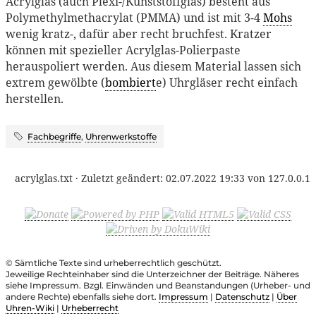
Acrylglas (auch Plexi-/Kunststoffglas) besteht aus
Polymethylmethacrylat (PMMA) und ist mit 3-4
Mohs
wenig kratz-, dafür aber recht bruchfest. Kratzer
können mit spezieller Acrylglas-Polierpaste
herauspoliert werden. Aus diesem Material lassen sich
extrem gewölbte (
bombiert
e) Uhrgläser recht einfach
herstellen.
Fachbegriffe
,
Uhrenwerkstoffe
acrylglas.txt
· Zuletzt geändert:
02.07.2022 19:33
von
127.0.0.1
© Sämtliche Texte sind urheberrechtlich geschützt.
Jeweilige Rechteinhaber sind die Unterzeichner der Beiträge. Näheres
siehe Impressum. Bzgl. Einwänden und Beanstandungen (Urheber- und
andere Rechte) ebenfalls siehe dort.
Impressum
|
Datenschutz
|
Über
Uhren-Wiki
|
Urheberrecht