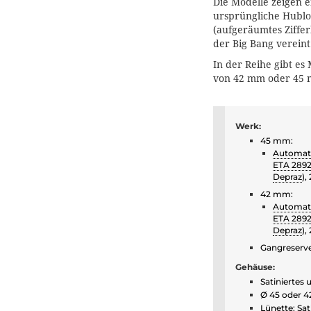
Die Modelle zeigen e
ursprüngliche Hublo
(aufgeräumtes Ziffer
der Big Bang vereint
In der Reihe gibt e
von 42 mm oder 45
Werk:
45 mm:
Automat
ETA 289
Depraz
),
42 mm:
Automat
ETA 289
Depraz
),
Gangreserve
Gehäuse:
Satiniertes 
Ø 45 oder 
Lünette: Sat