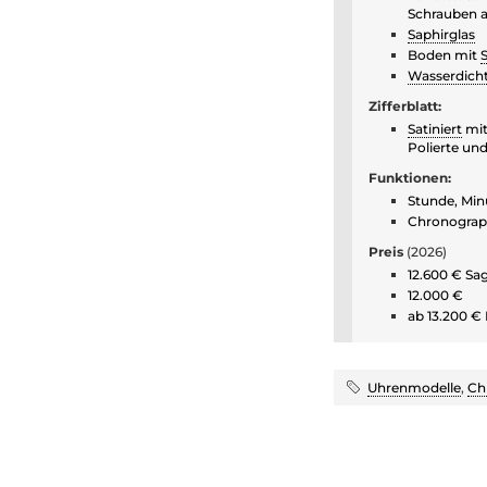
Schrauben a
Saphirglas
Boden mit
Wasserdich
Zifferblatt:
Satiniert
mit
Polierte un
Funktionen:
Stunde, Min
Chronograph
Preis
(2026)
12.600 € Sa
12.000 €
ab 13.200 €
Uhrenmodelle
,
Ch