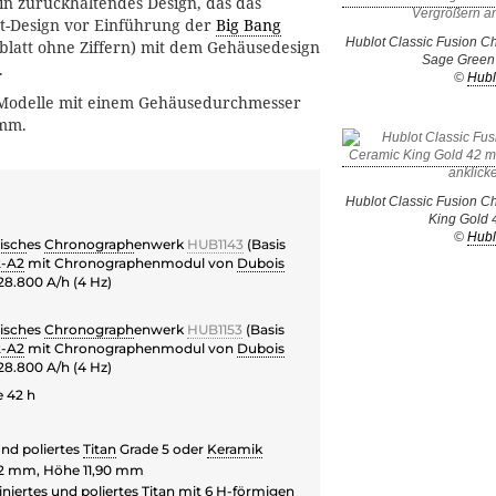
in zurückhaltendes Design, das das
t-Design vor Einführung der
Big Bang
Hublot Classic Fusion C
blatt ohne Ziffern) mit dem Gehäusedesign
Sage Green
.
©
Hubl
s Modelle mit einem Gehäusedurchmesser
 mm.
Hublot Classic Fusion 
King Gold
©
Hubl
isch
es
Chronograph
enwerk
HUB1143
(Basis
2-A2
mit Chronographenmodul von
Dubois
 28.800 A/h (4 Hz)
isch
es
Chronograph
enwerk
HUB1153
(Basis
2-A2
mit Chronographenmodul von
Dubois
 28.800 A/h (4 Hz)
 42 h
und poliertes
Titan
Grade 5 oder
Keramik
42 mm, Höhe 11,90 mm
iniertes und poliertes
Titan
mit 6 H-förmigen