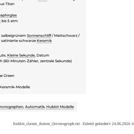
us Titan
Saphirglas
t
bis 5 atm
 salbeigrünem
Sonnenschliff
/ Mattschwarz /
d satinierte schwarze
Keramik
ute,
Kleine Sekunde
, Datum
 (60-Minuten-Zähler, zentrale Sekunde)
ge Green
 Keramik-Modelle
ronographen
,
Automatik
,
Hublot Modelle
hublot_classic_fusion_chronograph.txt
· Zuletzt geändert:
24.06.2026 1