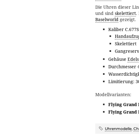
Die Uhren dieser Li
und sind
skelettiert
.
Baselworld
gezeigt.
Kaliber C.677S
Handaufzu
Skelettiert
Gangreserv
Gehäuse
Edels
Durchmesser 
Wasserdichtigk
Limitierung: 3
Modellvarianten:
Flying Grand
Flying Grand 
Uhrenmodelle
,
Ch