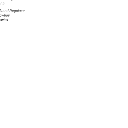
Grand Regulator
Cowboy
swiss