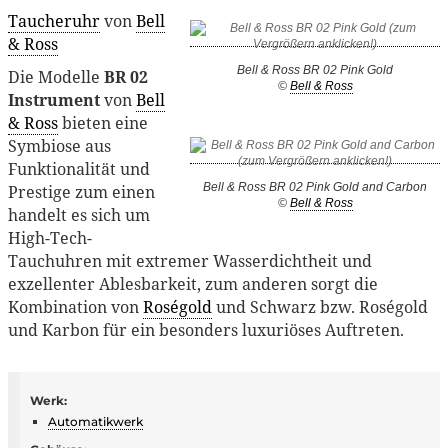
Taucheruhr
von
Bell
& Ross
Bell & Ross BR 02 Pink Gold
Die Modelle
BR 02
©
Bell & Ross
Instrument
von
Bell
& Ross
bieten eine
Symbiose aus
Funktionalität und
Bell & Ross BR 02 Pink Gold and Carbon
Prestige zum einen
©
Bell & Ross
handelt es sich um
High-Tech-
Tauchuhren mit extremer Wasserdichtheit und
exzellenter Ablesbarkeit, zum anderen sorgt die
Kombination von
Roségold
und Schwarz bzw. Roségold
und Karbon für ein besonders luxuriöses Auftreten.
Werk:
Automatikwerk