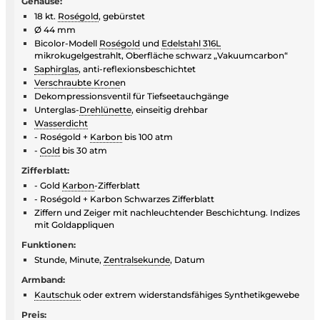
Gehäuse:
18 kt.
Roségold
, gebürstet
Ø 44 mm
Bicolor-Modell
Roségold
und
Edelstahl 316L
mikrokugelgestrahlt, Oberfläche schwarz „Vakuumcarbon“
Saphirglas
, anti-reflexionsbeschichtet
Verschraubte Krone
n
Dekompressionsventil für Tiefseetauchgänge
Unterglas-
Drehlünette
, einseitig drehbar
Wasserdicht
- Roségold +
Karbon
bis 100 atm
-
Gold
bis 30 atm
Zifferblatt:
- Gold
Karbon
-Zifferblatt
- Roségold + Karbon Schwarzes Zifferblatt
Ziffern und Zeiger mit nachleuchtender Beschichtung. Indizes
mit Goldappliquen
Funktionen:
Stunde, Minute,
Zentralsekunde
, Datum
Armband:
Kautschuk
oder extrem widerstandsfähiges Synthetikgewebe
Preis: