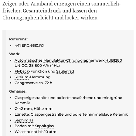
Zeiger oder Armband erzeugen einen sommerlich-
frischen Gesamteindruck und lassen den
Chronographen leicht und locker wirken.
Referenz:
441.ERG.6610.RX
Werk:
Automatisch
es
Manufaktur
-
Chronograph
enwerk
HUB1280
UNICO
, 28.800 A/h (4Hz)
Flyback
-Funktion und
Säulenrad
Silizium
-Hemmung
Gangreserve ca. 72 h
Gehäuse:
Glasperlgestrahlte und polierte rosafarbene und mintgrüne
Keramik
Ø 42 mm, Höhe mm
Lünette: Glasperlgestrahlte und polierte himmelblaue Keramik
Saphirglas
Boden mit
Saphirglas
Wasserdicht
bis 10 atm