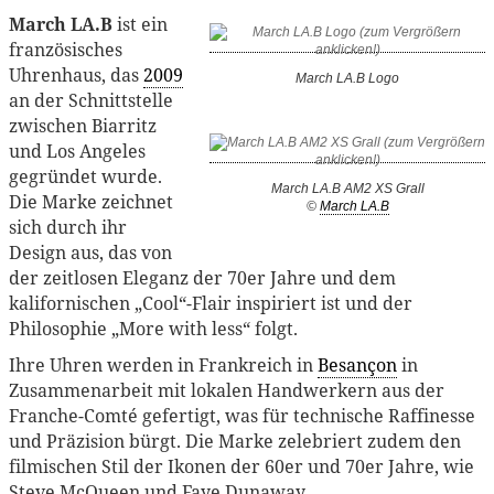
March LA.B
ist ein
französisches
Uhrenhaus, das
2009
March LA.B Logo
an der Schnittstelle
zwischen Biarritz
und Los Angeles
gegründet wurde.
March LA.B AM2 XS Grall
Die Marke zeichnet
©
March LA.B
sich durch ihr
Design aus, das von
der zeitlosen Eleganz der 70er Jahre und dem
kalifornischen „Cool“-Flair inspiriert ist und der
Philosophie „More with less“ folgt.
Ihre Uhren werden in Frankreich in
Besançon
in
Zusammenarbeit mit lokalen Handwerkern aus der
Franche-Comté gefertigt, was für technische Raffinesse
und Präzision bürgt. Die Marke zelebriert zudem den
filmischen Stil der Ikonen der 60er und 70er Jahre, wie
Steve McQueen und Faye Dunaway.