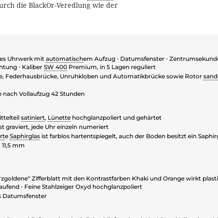
urch die BlackOr-Veredlung wie der
es Uhrwerk mit
automatisch
em Aufzug ⋅ Datumsfenster ⋅ Zentrumsekund
htung ⋅ Kaliber
SW 400
Premium, in 5 Lagen reguliert
e, Federhausbrücke, Unruhkloben und Automatikbrücke sowie Rotor
sand
 nach Vollaufzug 42 Stunden
ttelteil
satiniert
,
Lünette
hochglanzpoliert und gehärtet
t graviert, jede Uhr einzeln numeriert
rt
e
Saphirglas
ist farblos hartentspiegelt, auch der Boden besitzt ein Saphir
 11,5 mm
zgoldene“ Zifferblatt mit den Kontrastfarben Khaki und Orange wirkt plasti
aufend ⋅ Feine Stahlzeiger Oxyd hochglanzpoliert
es Datumsfenster