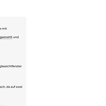
e mit
gestrahlt
und
glassichtfenster
sch, da auf zwei