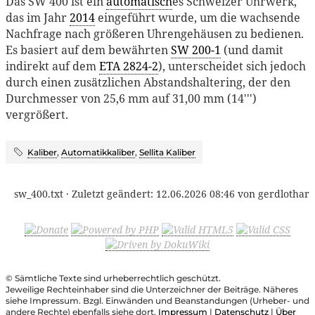
Das SW 400 ist ein
automatisch
es Schweizer Uhrwerk,
das im Jahr
2014
eingeführt wurde, um die wachsende
Nachfrage nach größeren Uhrengehäusen zu bedienen.
Es basiert auf dem bewährten
SW 200-1
(und damit
indirekt auf dem
ETA 2824-2
), unterscheidet sich jedoch
durch einen zusätzlichen Abstandshaltering, der den
Durchmesser von 25,6 mm auf 31,00 mm (14''')
vergrößert.
Kaliber
,
Automatikkaliber
,
Sellita Kaliber
sw_400.txt
· Zuletzt geändert:
12.06.2026 08:46
von
gerdlothar
© Sämtliche Texte sind urheberrechtlich geschützt.
Jeweilige Rechteinhaber sind die Unterzeichner der Beiträge. Näheres
siehe Impressum. Bzgl. Einwänden und Beanstandungen (Urheber- und
andere Rechte) ebenfalls siehe dort.
Impressum
|
Datenschutz
|
Über