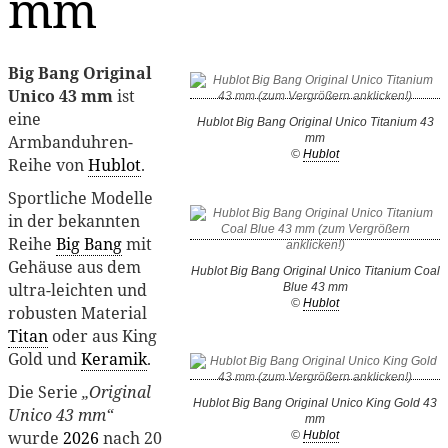
mm
Big Bang Original
Unico 43 mm
ist
eine
Hublot Big Bang Original Unico Titanium 43
Armbanduhren-
mm
©
Hublot
Reihe von
Hublot
.
Sportliche Modelle
in der bekannten
Reihe
Big Bang
mit
Gehäuse aus dem
Hublot Big Bang Original Unico Titanium Coal
ultra-leichten und
Blue 43 mm
©
Hublot
robusten Material
Titan
oder aus King
Gold und
Keramik
.
Die Serie
„Original
Hublot Big Bang Original Unico King Gold 43
Unico 43 mm“
mm
wurde
2026
nach 20
©
Hublot