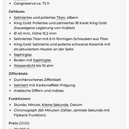
Gangreserve ca. 72 h
Gehäuse:
Satiniert
es und poliertes
Titan
, silbern
King Gold: Poliertes und satiniertes 18 Karat King Gold
(hauseigene Legierung von Hublot)
Ø 43 mm, Höhe 13,2 mm
Satiniertes Titan mit 6 H-förmigen Schrauben aus Titan
King Gold: Satinierte und polierte schwarze Keramik mit
strukturiertem Muster an der Seite
Saphirglas
Boden mit
Saphirglas
Wasserdicht
bis 10 atm
Zifferblatt:
Durchbrochenes Zifferblatt
Satiniert
mit Karboneffekt-Prägung
Arabische Ziffern und Indizes
Funktionen:
Stunde, Minute,
Kleine Sekunde
, Datum
Chronograph (60-Minuten-Zähler, zentrale Sekunde mit
Flyback-Funktion)
Preis
(2026)