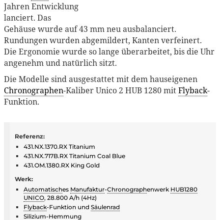
Jahren Entwicklung
lanciert. Das
Gehäuse wurde auf 43 mm neu ausbalanciert.
Rundungen wurden abgemildert, Kanten verfeinert.
Die Ergonomie wurde so lange überarbeitet, bis die Uhr
angenehm und natürlich sitzt.
Die Modelle sind ausgestattet mit dem hauseigenen
Chronographen
-Kaliber Unico 2 HUB 1280 mit
Flyback
-
Funktion.
Referenz:
431.NX.1370.RX Titanium
431.NX.717B.RX Titanium Coal Blue
431.OM.1380.RX King Gold
Werk:
Automatisch
es
Manufaktur
-
Chronograph
enwerk
HUB1280
UNICO
, 28.800 A/h (4Hz)
Flyback
-Funktion und
Säulenrad
Silizium
-Hemmung