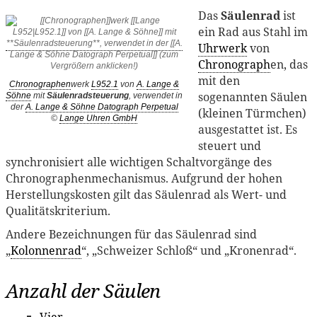
Das
Säulenrad
ist
ein Rad aus Stahl im
Uhrwerk
von
Chronograph
en, das
mit den
Chronographen
werk
L952.1
von
A. Lange &
sogenannten Säulen
Söhne
mit
Säulenradsteuerung
, verwendet in
der
A. Lange & Söhne Datograph Perpetual
(kleinen Türmchen)
©
Lange Uhren GmbH
ausgestattet ist. Es
steuert und
synchronisiert alle wichtigen Schaltvorgänge des
Chronographenmechanismus. Aufgrund der hohen
Herstellungskosten gilt das Säulenrad als Wert- und
Qualitätskriterium.
Andere Bezeichnungen für das Säulenrad sind
„
Kolonnenrad
“, „Schweizer Schloß“ und „Kronenrad“.
Anzahl der Säulen
Vier