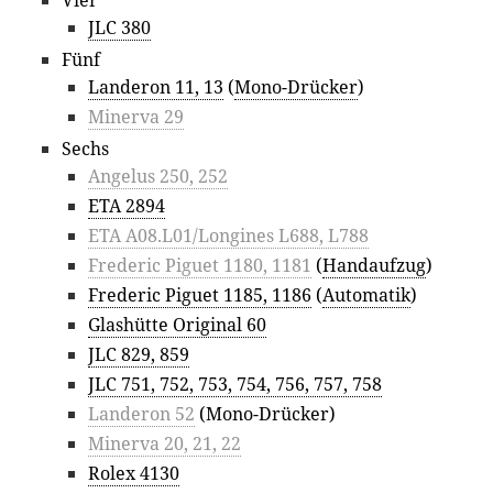
JLC 380
Fünf
Landeron 11, 13
(
Mono-Drücker
)
Minerva 29
Sechs
Angelus 250, 252
ETA 2894
ETA A08.L01/Longines L688, L788
Frederic Piguet 1180, 1181
(
Handaufzug
)
Frederic Piguet 1185, 1186
(
Automatik
)
Glashütte Original 60
JLC 829, 859
JLC 751, 752, 753, 754, 756, 757, 758
Landeron 52
(Mono-Drücker)
Minerva 20, 21, 22
Rolex 4130