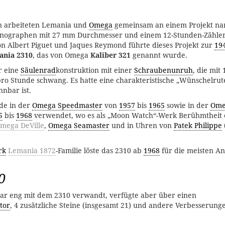
n arbeiteten Lemania und
Omega
gemeinsam an einem Projekt n
onographen mit 27 mm Durchmesser und einem 12-Stunden-Zähler 
on Albert Piguet und Jaques Reymond führte dieses Projekt zur
19
ania 2310
, das von Omega
Kaliber 321
genannt wurde.
r eine
Säulenrad
konstruktion mit einer
Schraubenunruh
, die mit
o Stunde schwang. Es hatte eine charakteristische „Wünschelrut
nnbar ist.
de in der
Omega Speedmaster
von
1957
bis
1965
sowie in der
Ome
5
bis
1968
verwendet, wo es als „Moon Watch“-Werk Berühmtheit e
mega DeVille
,
Omega Seamaster
und in Uhren von
Patek Philippe
rk
Lemania 1872
-Familie löste das 2310 ab
1968
für die meisten A
0
r eng mit dem 2310 verwandt, verfügte aber über einen
tor
, 4 zusätzliche Steine (insgesamt 21) und andere Verbesserung