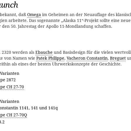
aunch
bekannt, daß
Omega
im Geheimen an der Neuauflage des klassisch
n arbeitete. Das sogenannte „Alaska 11“-Projekt sollte eine neu
r den 50. Jahrestag der Apollo 11-Mondlandung schaffen.
d 2320 werden als
Ebauche
und Basisdesign für die vielen wertvol
e von Namen wie
Patek Philippe
,
Vacheron Constantin
,
Breguet
u
eithin als eines der besten Uhrwerkskonzepte der Geschichte.
Varianten
ppe 2872
ppe CH 27-70
Varianten
onstantin 1141, 141 und 141q
ppe CH 27-70Q
3.2