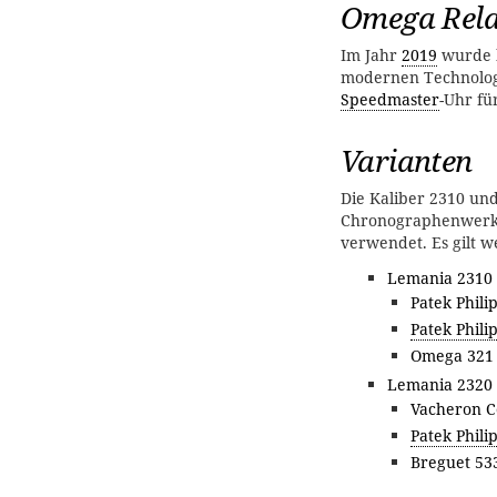
Omega Rel
Im Jahr
2019
wurde 
modernen Technologie
Speedmaster
-Uhr fü
Varianten
Die Kaliber 2310 un
Chronographenwerk
verwendet. Es gilt w
Lemania 2310 
Patek Phili
Patek Phili
Omega 321
Lemania 2320 
Vacheron C
Patek Phili
Breguet 53