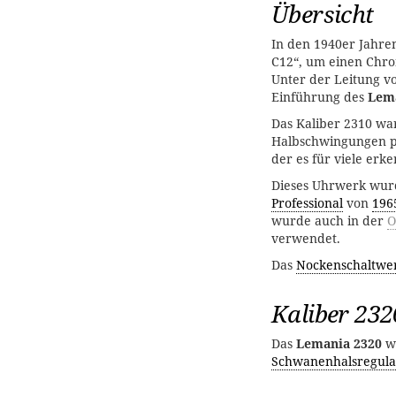
Übersicht
In den 1940er Jahre
C12“, um einen Chr
Unter der Leitung v
Einführung des
Lem
Das Kaliber 2310 wa
Halbschwingungen pr
der es für viele erke
Dieses Uhrwerk wur
Professional
von
196
wurde auch in der
O
verwendet.
Das
Nockenschaltwe
Kaliber 232
Das
Lemania 2320
wa
Schwanenhalsregula