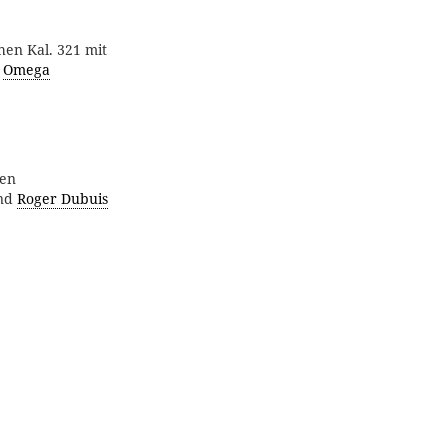
en Kal. 321 mit
e
Omega
len
nd
Roger Dubuis