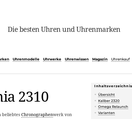
Die besten Uhren und Uhrenmarken
rken
Uhrenmodelle
Uhrwerke
Uhrenwissen
Magazin
Uhrenkauf
Inhaltsverzeichni
ia 2310
Übersicht
Kaliber 2320
Omega Relaunch
Varianten
 beliebtes
Chronographen
werk von