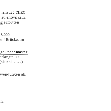
amens „27 CHRO
zu entwickeln.
42
erfolgten
 18.000
en“-Brücke, an
ga Speedmaster
rlangte. Es
(als Kal. 2872)
nwendungen ab.
en.