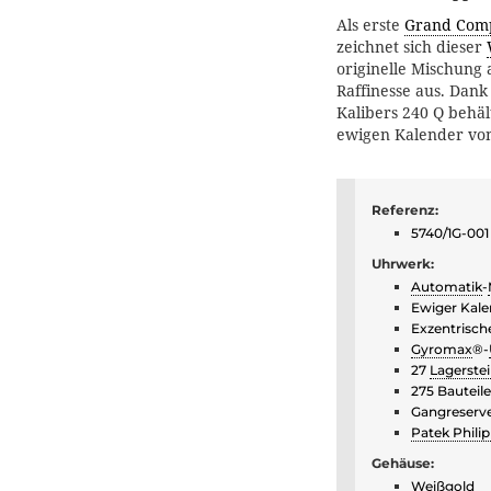
Als erste
Grand Comp
zeichnet sich dieser
originelle Mischung 
Raffinesse aus. Dan
Kalibers 240 Q behä
ewigen Kalender von
Referenz:
5740/1G-001
Uhrwerk:
Automatik
-
Ewiger Kale
Exzentrisch
Gyromax
®-
27
Lagerste
275 Bauteile
Gangreserv
Patek Philip
Gehäuse:
Weißgold