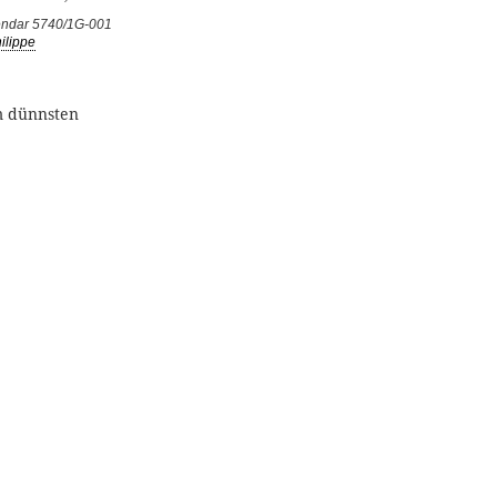
lendar 5740/1G-001
ilippe
um dünnsten