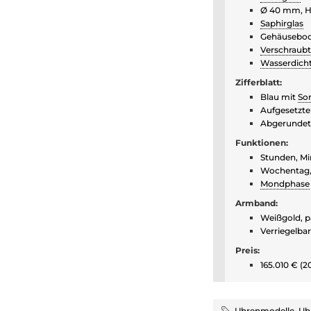
Ø 40 mm, 
Saphirglas
Gehäusebod
Verschraub
Wasserdich
Zifferblatt:
Blau mit
Son
Aufgesetzte
Abgerundete
Funktionen:
Stunden, M
Wochentag,
Mondphase
Armband:
Weißgold, p
Verriegelba
Preis:
165.010 € (2
Uhrenmodelle
,
Uh