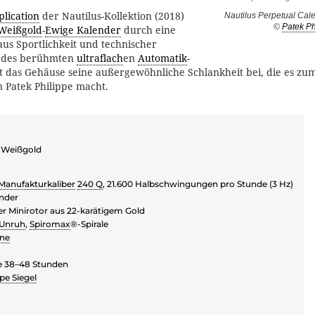
lication
der Nautilus-Kollektion (2018)
Nautilus Perpetual Ca
©
Patek Ph
Weißgold
-
Ewige Kalender
durch eine
aus Sportlichkeit und technischer
k des berühmten
ultraflach
en
Automatik
-
lt das Gehäuse seine außergewöhnliche Schlankheit bei, die es z
 Patek Philippe macht.
 Weißgold
Manufakturkaliber
240 Q
, 21.600 Halbschwingungen pro Stunde (3 Hz)
nder
er Minirotor aus 22-karätigem Gold
Unruh
,
Spiromax
®-Spirale
ine
e 38–48 Stunden
pe Siegel