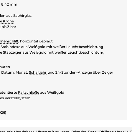
H 8,42 mm
en aus Saphirglas
te Krone
t
bis 3 bar
nenschliff
, horizontal geprägt
 Stabindexe aus Weißgold mit weißer
Leuchtbeschichtung
 Stabzeiger aus Weißgold mit weißer Leuchtbeschichtung
inuten
 Datum, Monat,
Schaltjahr
und 24-Stunden-Anzeige über Zeiger
atentierte
Faltschließe
aus Weißgold
res Verstellsystem
026)
ren mit Mondphase
,
Uhren mit ewigem Kalender
,
Patek Philippe Modelle
,