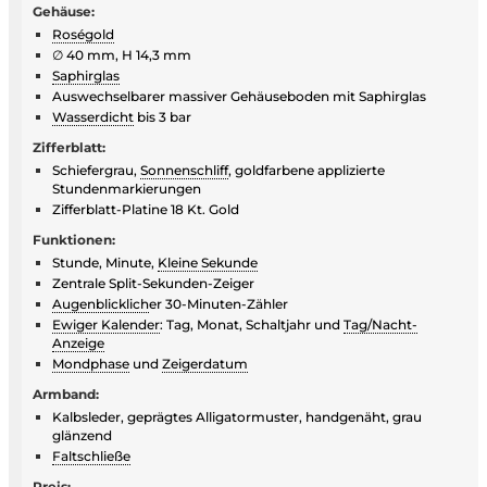
Gehäuse:
Roségold
∅ 40 mm, H 14,3 mm
Saphirglas
Auswechselbarer massiver Gehäuseboden mit Saphirglas
Wasserdicht
bis 3 bar
Zifferblatt:
Schiefergrau,
Sonnenschliff
, goldfarbene applizierte
Stundenmarkierungen
Zifferblatt-Platine 18 Kt. Gold
Funktionen:
Stunde, Minute,
Kleine Sekunde
Zentrale Split-Sekunden-Zeiger
Augenblicklich
er 30-Minuten-Zähler
Ewiger Kalender
: Tag, Monat, Schaltjahr und
Tag/Nacht-
Anzeige
Mondphase
und
Zeigerdatum
Armband:
Kalbsleder, geprägtes Alligatormuster, handgenäht, grau
glänzend
Faltschließe
Preis: