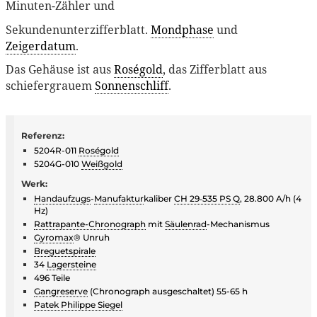
Minuten-Zähler und
Sekundenunterzifferblatt.
Mondphase
und
Zeigerdatum
.
Das Gehäuse ist aus
Roségold
, das Zifferblatt aus
schiefergrauem
Sonnenschliff
.
Referenz:
5204R-011
Roségold
5204G-010
Weißgold
Werk:
Handaufzugs
-
Manufaktur
kaliber
CH 29‑535 PS Q
, 28.800 A/h (4
Hz)
Rattrapante-Chronograph
mit
Säulenrad
-Mechanismus
Gyromax
® Unruh
Breguetspirale
34
Lagersteine
496 Teile
Gangreserve
(Chronograph ausgeschaltet) 55-65 h
Patek Philippe Siegel