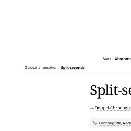
Start
Uhrenma
Zuletzt angesehen:
Split-seconds
•
Split-
→
Doppel-Chronogr
Fachbegriffe
,
Redi