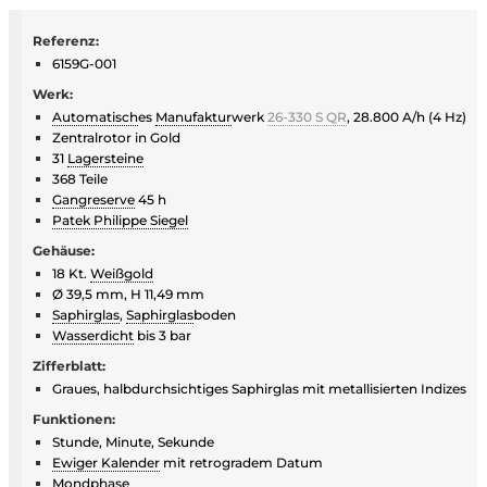
Referenz:
6159G-001
Werk:
Automatisch
es
Manufaktur
werk
26-330 S QR
, 28.800 A/h (4 Hz)
Zentralrotor in Gold
31
Lagersteine
368 Teile
Gangreserve
45 h
Patek Philippe Siegel
Gehäuse:
18 Kt.
Weißgold
Ø 39,5 mm, H 11,49 mm
Saphirglas
,
Saphirglas
boden
Wasserdicht
bis 3 bar
Zifferblatt:
Graues, halbdurchsichtiges Saphirglas mit metallisierten Indizes
Funktionen:
Stunde, Minute, Sekunde
Ewiger Kalender
mit retrogradem Datum
Mondphase