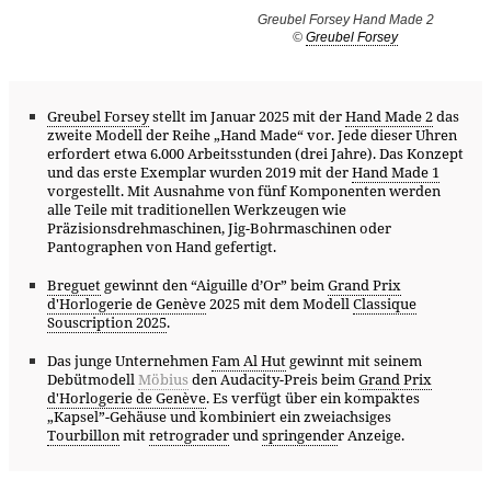
Greubel Forsey Hand Made 2
©
Greubel Forsey
Greubel Forsey
stellt im Januar 2025 mit der
Hand Made 2
das
zweite Modell der Reihe „Hand Made“ vor. Jede dieser Uhren
erfordert etwa 6.000 Arbeitsstunden (drei Jahre). Das Konzept
und das erste Exemplar wurden 2019 mit der
Hand Made 1
vorgestellt. Mit Ausnahme von fünf Komponenten werden
alle Teile mit traditionellen Werkzeugen wie
Präzisionsdrehmaschinen, Jig-Bohrmaschinen oder
Pantographen von Hand gefertigt.
Breguet
gewinnt den “Aiguille d’Or” beim
Grand Prix
d'Horlogerie de Genève
2025 mit dem Modell
Classique
Souscription 2025
.
Das junge Unternehmen
Fam Al Hut
gewinnt mit seinem
Debütmodell
Möbius
den Audacity-Preis beim
Grand Prix
d'Horlogerie de Genève
. Es verfügt über ein kompaktes
„Kapsel”-Gehäuse und kombiniert ein zweiachsiges
Tourbillon
mit
retrograder
und
springende
r Anzeige.