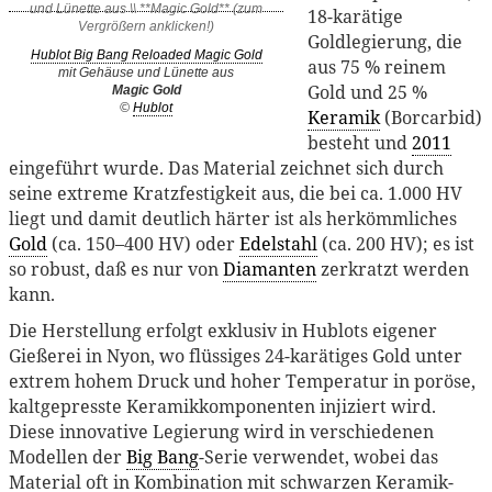
18-karätige
Goldlegierung, die
Hublot Big Bang Reloaded Magic Gold
aus 75 % reinem
mit Gehäuse und Lünette aus
Gold und 25 %
Magic Gold
©
Hublot
Keramik
(Borcarbid)
besteht und
2011
eingeführt wurde. Das Material zeichnet sich durch
seine extreme Kratzfestigkeit aus, die bei ca. 1.000 HV
liegt und damit deutlich härter ist als herkömmliches
Gold
(ca. 150–400 HV) oder
Edelstahl
(ca. 200 HV); es ist
so robust, daß es nur von
Diamanten
zerkratzt werden
kann.
Die Herstellung erfolgt exklusiv in Hublots eigener
Gießerei in Nyon, wo flüssiges 24-karätiges Gold unter
extrem hohem Druck und hoher Temperatur in poröse,
kaltgepresste Keramikkomponenten injiziert wird.
Diese innovative Legierung wird in verschiedenen
Modellen der
Big Bang
-Serie verwendet, wobei das
Material oft in Kombination mit schwarzen Keramik-