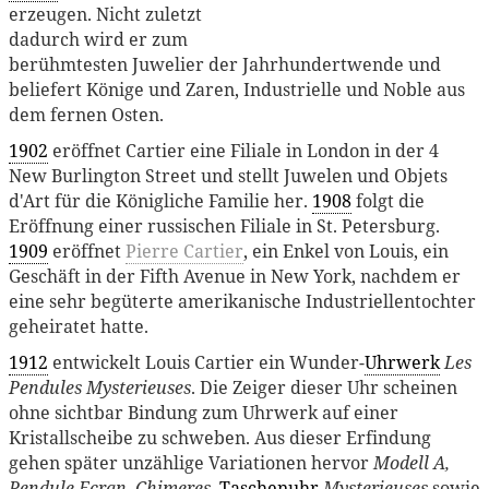
erzeugen. Nicht zuletzt
dadurch wird er zum
berühmtesten Juwelier der Jahrhundertwende und
beliefert Könige und Zaren, Industrielle und Noble aus
dem fernen Osten.
1902
eröffnet Cartier eine Filiale in London in der 4
New Burlington Street und stellt Juwelen und Objets
d'Art für die Königliche Familie her.
1908
folgt die
Eröffnung einer russischen Filiale in St. Petersburg.
1909
eröffnet
Pierre Cartier
, ein Enkel von Louis, ein
Geschäft in der Fifth Avenue in New York, nachdem er
eine sehr begüterte amerikanische Industriellentochter
geheiratet hatte.
1912
entwickelt Louis Cartier ein Wunder-
Uhrwerk
Les
Pendules Mysterieuses
. Die Zeiger dieser Uhr scheinen
ohne sichtbar Bindung zum Uhrwerk auf einer
Kristallscheibe zu schweben. Aus dieser Erfindung
gehen später unzählige Variationen hervor
Modell A,
Pendule Ecran, Chimeres
,
Taschenuhr
Mysterieuses
sowie