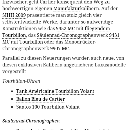
Inzwischen geht Cartier konsequent den Weg zu
hochwertigen eigenen
Manufaktur
kalibern. Auf der
SIHH
2009
präsentierte man stolz gleich vier
selbstentwickelte Werke, darunter so aufwendige
Konstruktionen wie das
9452 MC
mit
fliegendem
Tourbillon
, das
Säulenrad
-
Chronograph
enwerk
9431
MC
mit
Tourbillon
oder das Monodrücker-
Chronographenwerk
9907 MC
.
Parallel zu diesen Neuerungen wurden auch neue, von
diesen exklusiven Kalibern angetriebene Luxusmodelle
vorgestellt
Tourbillon-Uhren
Tank Américaine Tourbillon Volant
Ballon Bleu de Cartier
Santos 100 Tourbillon Volant
Säulenrad
-
Chronograph
en