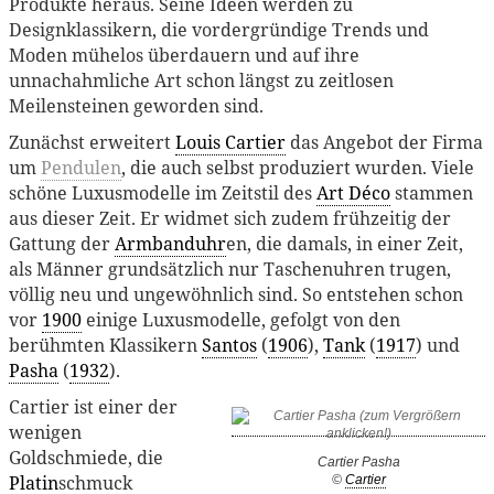
Produkte heraus. Seine Ideen werden zu
Designklassikern, die vordergründige Trends und
Moden mühelos überdauern und auf ihre
unnachahmliche Art schon längst zu zeitlosen
Meilensteinen geworden sind.
Zunächst erweitert
Louis Cartier
das Angebot der Firma
um
Pendulen
, die auch selbst produziert wurden. Viele
schöne Luxusmodelle im Zeitstil des
Art Déco
stammen
aus dieser Zeit. Er widmet sich zudem frühzeitig der
Gattung der
Armbanduhr
en, die damals, in einer Zeit,
als Männer grundsätzlich nur Taschenuhren trugen,
völlig neu und ungewöhnlich sind. So entstehen schon
vor
1900
einige Luxusmodelle, gefolgt von den
berühmten Klassikern
Santos
(
1906
),
Tank
(
1917
) und
Pasha
(
1932
).
Cartier ist einer der
wenigen
Goldschmiede, die
Cartier Pasha
Platin
schmuck
©
Cartier