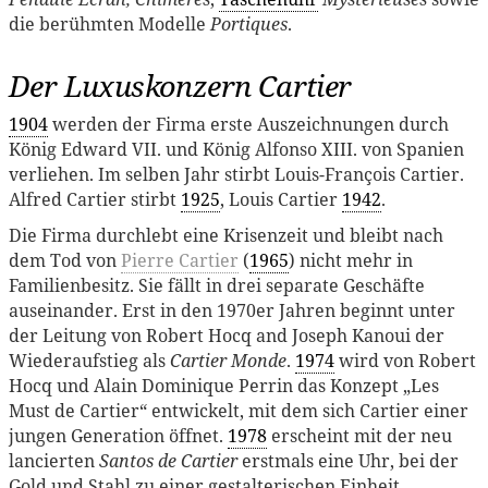
die berühmten Modelle
Portiques
.
Der Luxuskonzern Cartier
1904
werden der Firma erste Auszeichnungen durch
König Edward VII. und König Alfonso XIII. von Spanien
verliehen. Im selben Jahr stirbt Louis-François Cartier.
Alfred Cartier stirbt
1925
, Louis Cartier
1942
.
Die Firma durchlebt eine Krisenzeit und bleibt nach
dem Tod von
Pierre Cartier
(
1965
) nicht mehr in
Familienbesitz. Sie fällt in drei separate Geschäfte
auseinander. Erst in den 1970er Jahren beginnt unter
der Leitung von Robert Hocq and Joseph Kanoui der
Wiederaufstieg als
Cartier Monde
.
1974
wird von Robert
Hocq und Alain Dominique Perrin das Konzept „Les
Must de Cartier“ entwickelt, mit dem sich Cartier einer
jungen Generation öffnet.
1978
erscheint mit der neu
lancierten
Santos de Cartier
erstmals eine Uhr, bei der
Gold und Stahl zu einer gestalterischen Einheit