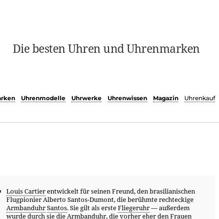
Die besten Uhren und Uhrenmarken
rken
Uhrenmodelle
Uhrwerke
Uhrenwissen
Magazin
Uhrenkauf
Louis Cartier
entwickelt für seinen Freund, den brasilianischen
Flugpionier Alberto Santos-Dumont, die berühmte rechteckige
Armbanduhr
Santos
. Sie gilt als erste
Fliegeruhr
— außerdem
wurde durch sie die
Armbanduhr
, die vorher eher den Frauen