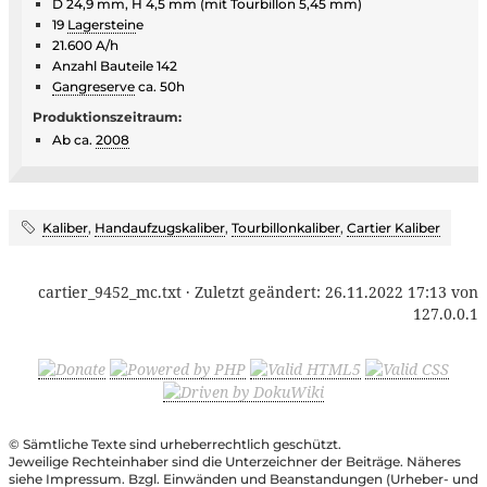
D 24,9 mm, H 4,5 mm (mit Tourbillon 5,45 mm)
19
Lagerstein
e
21.600 A/h
Anzahl Bauteile 142
Gangreserve
ca. 50h
Produktionszeitraum:
Ab ca.
2008
Kaliber
,
Handaufzugskaliber
,
Tourbillonkaliber
,
Cartier Kaliber
cartier_9452_mc.txt
· Zuletzt geändert:
26.11.2022 17:13
von
127.0.0.1
© Sämtliche Texte sind urheberrechtlich geschützt.
Jeweilige Rechteinhaber sind die Unterzeichner der Beiträge. Näheres
siehe Impressum. Bzgl. Einwänden und Beanstandungen (Urheber- und