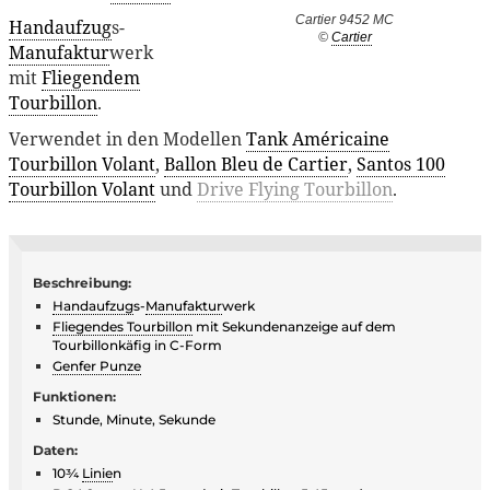
Cartier 9452 MC
Handaufzug
s-
©
Cartier
Manufaktur
werk
mit
Fliegendem
Tourbillon
.
Verwendet in den Modellen
Tank Américaine
Tourbillon Volant
,
Ballon Bleu de Cartier
,
Santos 100
Tourbillon Volant
und
Drive Flying Tourbillon
.
Beschreibung:
Handaufzug
s-
Manufaktur
werk
Fliegendes Tourbillon
mit Sekundenanzeige auf dem
Tourbillonkäfig in C-Form
Genfer Punze
Funktionen:
Stunde, Minute, Sekunde
Daten:
10¾
Linie
n