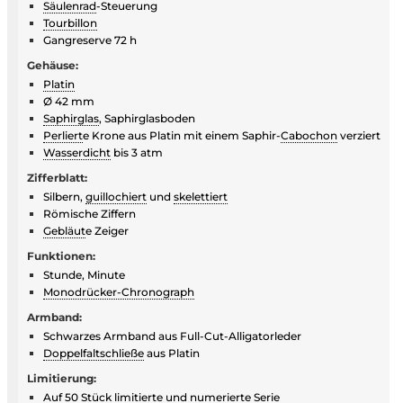
Säulenrad
-Steuerung
Tourbillon
Gangreserve 72 h
Gehäuse:
Platin
Ø 42 mm
Saphirglas
, Saphirglasboden
Perliert
e Krone aus Platin mit einem Saphir-
Cabochon
verziert
Wasserdicht
bis 3 atm
Zifferblatt:
Silbern,
guillochiert
und
skelettiert
Römische Ziffern
Gebläut
e Zeiger
Funktionen:
Stunde, Minute
Monodrücker-Chronograph
Armband:
Schwarzes Armband aus Full-Cut-Alligatorleder
Doppelfaltschließe
aus Platin
Limitierung:
Auf 50 Stück limitierte und numerierte Serie