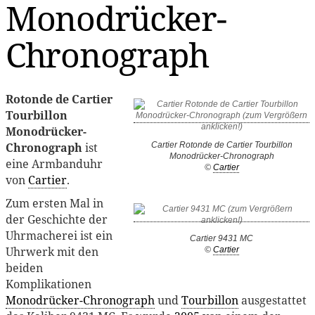
Monodrücker-
Chronograph
Rotonde de Cartier
Tourbillon
Monodrücker-
Chronograph
ist
Cartier Rotonde de Cartier Tourbillon
Monodrücker-Chronograph
eine Armbanduhr
©
Cartier
von
Cartier
.
Zum ersten Mal in
der Geschichte der
Uhrmacherei ist ein
Cartier 9431 MC
Uhrwerk mit den
©
Cartier
beiden
Komplikationen
Monodrücker-Chronograph
und
Tourbillon
ausgestattet