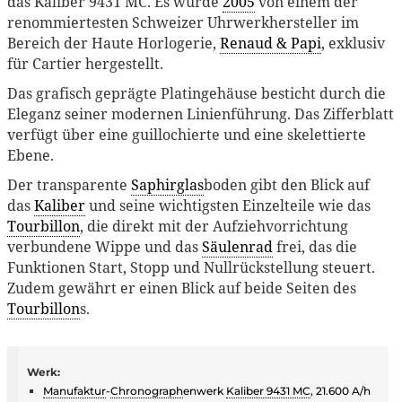
das Kaliber 9431 MC. Es wurde
2005
von einem der
renommiertesten Schweizer Uhrwerkhersteller im
Bereich der Haute Horlogerie,
Renaud & Papi
, exklusiv
für Cartier hergestellt.
Das grafisch geprägte Platingehäuse besticht durch die
Eleganz seiner modernen Linienführung. Das Zifferblatt
verfügt über eine guillochierte und eine skelettierte
Ebene.
Der transparente
Saphirglas
boden gibt den Blick auf
das
Kaliber
und seine wichtigsten Einzelteile wie das
Tourbillon
, die direkt mit der Aufziehvorrichtung
verbundene Wippe und das
Säulenrad
frei, das die
Funktionen Start, Stopp und Nullrückstellung steuert.
Zudem gewährt er einen Blick auf beide Seiten des
Tourbillon
s.
Werk:
Manufaktur
-
Chronograph
enwerk
Kaliber 9431 MC
, 21.600 A/h