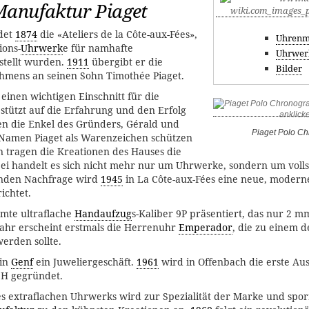
Manufaktur Piaget
det
1874
die «Ateliers de la Côte-aux-Fées»,
Uhrenm
ions-
Uhrwerk
e für namhafte
Uhrwer
tellt wurden.
1911
übergibt er die
Bilder
hmens an seinen Sohn Timothée Piaget.
einen wichtigen Einschnitt für die
stützt auf die Erfahrung und den Erfolg
en die Enkel des Gründers, Gérald und
Piaget Polo C
n Namen Piaget als Warenzeichen schützen
n tragen die Kreationen des Hauses die
bei handelt es sich nicht mehr nur um Uhrwerke, sondern um voll
enden Nachfrage wird
1945
in La Côte-aux-Fées eine neue, modern
ichtet.
mte ultraflache
Handaufzug
s-Kaliber 9P präsentiert, das nur 2 
Jahr erscheint erstmals die Herrenuhr
Emperador
, die zu einem 
erden sollte.
 in
Genf
ein Juweliergeschäft.
1961
wird in Offenbach die erste Ausl
bH gegründet.
s extraflachen Uhrwerks wird zur Spezialität der Marke und spor