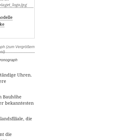
odelle
ke
hronograph
ständige Uhren.
ere
mm Bauhöhe
der bekanntesten
andsfiliale, die
nt die