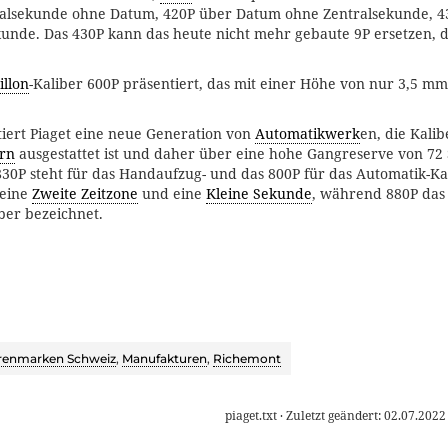
ralsekunde ohne Datum, 420P über Datum ohne Zentralsekunde, 4
nde. Das 430P kann das heute nicht mehr gebaute 9P ersetzen, da
illon
-Kaliber 600P präsentiert, das mit einer Höhe von nur 3,5 mm
iert Piaget eine neue Generation von
Automatikwerk
en, die Kalib
rn
ausgestattet ist und daher über eine hohe Gangreserve von 72
830P steht für das Handaufzug- und das 800P für das Automatik-Kal
 eine
Zweite Zeitzone
und eine
Kleine Sekunde
, während 880P das
er bezeichnet.
renmarken Schweiz
,
Manufakturen
,
Richemont
piaget.txt
· Zuletzt geändert:
02.07.2022