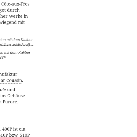
 Côte-aux-Fées
get durch
cher Werke in
wiegend mit
on mit dem Kaliber
838P
nufaktur
or Coussin
.
ole
und
 ins Gehäuse
n Furore.
400P ist ein
10P bzw. 510P