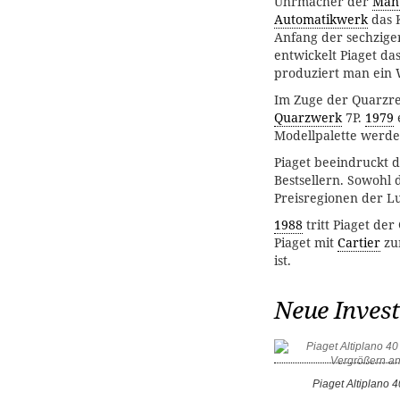
Uhrmacher der
Man
Automatikwerk
das K
Anfang der sechzige
entwickelt Piaget d
produziert man ein
Im Zuge der Quarzre
Quarzwerk
7P.
1979
e
Modellpalette werd
Piaget beeindruckt 
Bestsellern. Sowohl 
Preisregionen der Lu
1988
tritt Piaget de
Piaget mit
Cartier
zu
ist.
Neue Invest
Piaget Altiplano 4