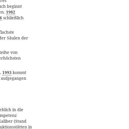
äres
uch beginnt
en.
1982
6
schließlich
flachste
 der Säulen der
Reihe von
lerhöchsten
n.
1993
kommt
 aufgegangen
blich in die
ompetenz
Kaliber (Stand
ktionsstätten in