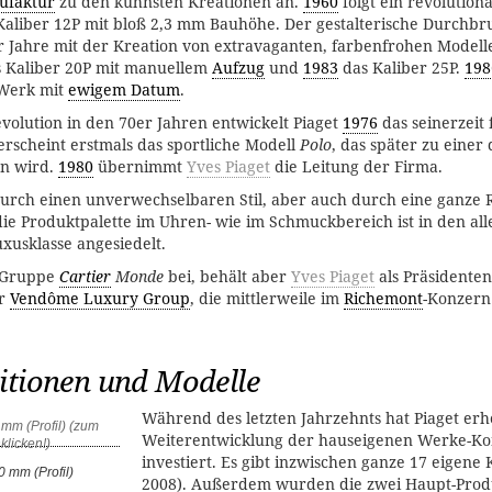
ufaktur
zu den kühnsten Kreationen an.
1960
folgt ein revolution
aliber 12P mit bloß 2,3 mm Bauhöhe. Der gestalterische Durchbr
r Jahre mit der Kreation von extravaganten, farbenfrohen Modell
as Kaliber 20P mit manuellem
Aufzug
und
1983
das Kaliber 25P.
198
 Werk mit
ewigem Datum
.
volution in den 70er Jahren entwickelt Piaget
1976
das seinerzeit 
rscheint erstmals das sportliche Modell
Polo
, das später zu einer
en wird.
1980
übernimmt
Yves Piaget
die Leitung der Firma.
durch einen unverwechselbaren Stil, aber auch durch eine ganze 
die Produktpalette im Uhren- wie im Schmuckbereich ist in den al
xusklasse angesiedelt.
r Gruppe
Cartier
Monde
bei, behält aber
Yves Piaget
als Präsidente
r
Vendôme Luxury Group
, die mittlerweile im
Richemont
-Konzern
itionen und Modelle
Während des letzten Jahrzehnts hat Piaget erhe
Weiterentwicklung der hauseigenen Werke-K
investiert. Es gibt inzwischen ganze 17 eigene 
0 mm (Profil)
2008). Außerdem wurden die zwei Haupt-Produ