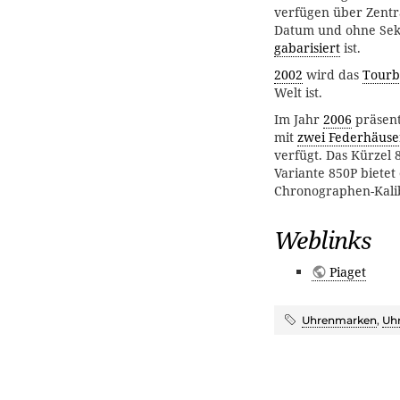
verfügen über Zent
Datum und ohne Seku
gabarisiert
ist.
2002
wird das
Tourb
Welt ist.
Im Jahr
2006
präsent
mit
zwei Federhäuse
verfügt. Das Kürzel 
Variante 850P bietet
Chronographen-Kalib
Weblinks
Piaget
Uhrenmarken
,
Uh