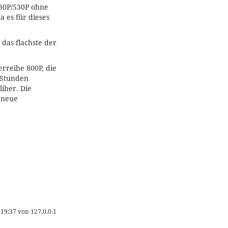
30P/530P ohne
 es für dieses
 das flachste der
erreihe 800P, die
 Stunden
iber. Die
 neue
 19:37
von
127.0.0.1