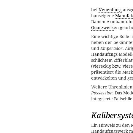
bei
Neuenburg
ausge
hauseigene
Manufak
Damen-Armbanduhren
Quarzwerk
en gearbe
Eine wichtige Rolle i
neben der bekannte
und
Emperador
.
Alti
Handaufzug
s-Modell
schlichtem Zifferblat
(viereckig bzw. viere
präsentiert die Mar
entwickelten und ge
Weitere Uhrenlinien
Possession
. Das Mod
integrierte Faltschl
Kalibersyst
Ein Hinweis zu den K
Handaufzugswerk m