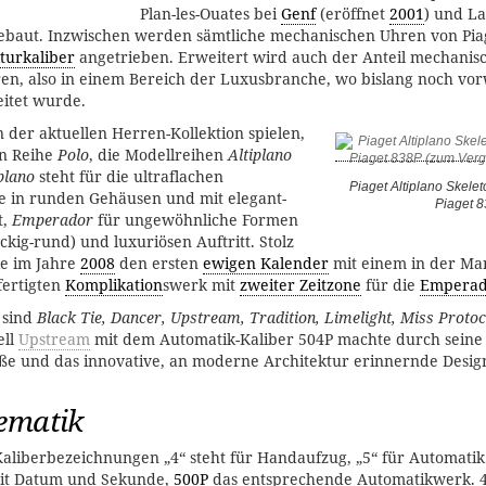
Plan-les-Ouates bei
Genf
(eröffnet
2001
) und La
baut. Inzwischen werden sämtliche mechanischen Uhren von Pia
turkaliber
angetrieben. Erweitert wird auch der Anteil mechanis
, also in einem Bereich der Luxusbranche, wo bislang noch vor
itet wurde.
n der aktuellen Herren-Kollektion spielen,
n Reihe
Polo
, die Modellreihen
Altiplano
plano
steht für die ultraflachen
Piaget Altiplano Skelet
e in runden Gehäusen und mit elegant-
Piaget 
t,
Emperador
für ungewöhnliche Formen
ckig-rund) und luxuriösen Auftritt. Stolz
ke im Jahre
2008
den ersten
ewigen Kalender
mit einem in der Ma
fertigten
Komplikation
swerk mit
zweiter Zeitzone
für die
Emperad
 sind
Black Tie, Dancer, Upstream, Tradition, Limelight, Miss Protoc
ell
Upstream
mit dem Automatik-Kaliber 504P machte durch seine
ieße und das innovative, an moderne Architektur erinnernde Desig
ematik
aliberbezeichnungen „4“ steht für Handaufzug, „5“ für Automatik. 
it Datum und Sekunde,
500P
das entsprechende Automatikwerk. 4