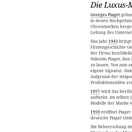
Die Luxus-
Georges Piaget
grün
in denen Hochpräzis
Uhrenmarken herges
Leitung des Unterne
Das Jahr
1943
bringt 
Firmengeschichte Ge
der Firma beschließ
Valentin Piaget, de
zu lassen. Von nun a
eigene Signatur. Da
Aufgrund der steig
Produktionsstätte err
1957
wird das berüh
aufweist. Im selben 
Modelle der Marke w
1959
eröffnet Piaget
deutsche Piaget Gm
Die Beherrschung de