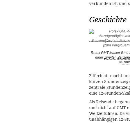
verbunden ist, und 
Geschichte
Rolex GMT-Master II mit
einer
Zweiten Zeitzone
©
Role
Zifferblatt macht un
kurzen Stundenzeige
zentrale Stundenzei
eine 12-Stunden-Skal
Als Reisende beganne
und nicht auf GMT e
Weltzeituhr
en. Da v
unabhängigen 12-Stu