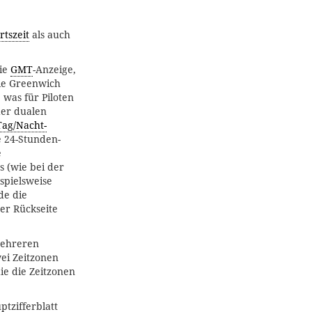
rtszeit
als auch
die
GMT
-Anzeige,
die Greenwich
 was für Piloten
der dualen
Tag/Nacht-
e 24-Stunden-
e
s (wie bei der
spielsweise
de die
der Rückseite
 mehreren
ei Zeitzonen
ie die Zeitzonen
ptzifferblatt