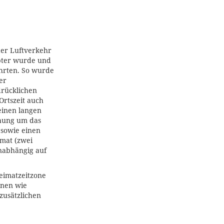
der Luftverkehr
bter wurde und
hrten. So wurde
er
rücklichen
Ortszeit auch
einen langen
hung um das
, sowie einen
rmat (zwei
nabhängig auf
Heimatzeitzone
onen wie
zusätzlichen