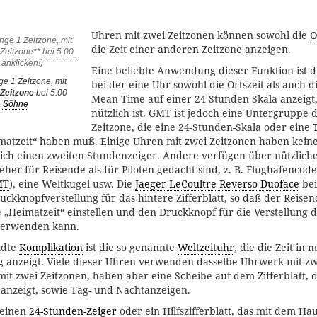
Uhren mit zwei Zeitzonen können sowohl die
O
die Zeit einer anderen Zeitzone anzeigen.
Eine beliebte Anwendung dieser Funktion ist 
e 1 Zeitzone, mit
bei der eine Uhr sowohl die Ortszeit als auch 
Zeitzone
bei 5:00
Mean Time auf einer 24-Stunden-Skala anzeigt,
& Söhne
nützlich ist. GMT ist jedoch eine Untergruppe 
Zeitzone, die eine 24-Stunden-Skala oder eine
matzeit“ haben muß. Einige Uhren mit zwei Zeitzonen haben kein
lich einen zweiten Stundenzeiger. Andere verfügen über nützlich
eher für Reisende als für Piloten gedacht sind, z. B. Flughafencode
MT
), eine Weltkugel usw. Die
Jaeger-LeCoultre Reverso Duoface
bei
uckknopfverstellung für das hintere Zifferblatt, so daß der Reisen
e „Heimatzeit“ einstellen und den Druckknopf für die Verstellung 
verwenden kann.
ndte
Komplikation
ist die so genannte
Weltzeituhr
, die die Zeit in
ig anzeigt. Viele dieser Uhren verwenden dasselbe Uhrwerk mit zw
it zwei Zeitzonen, haben aber eine Scheibe auf dem Zifferblatt, d
 anzeigt, sowie Tag- und Nachtanzeigen.
 einen
24-Stunden-Zeiger
oder ein Hilfszifferblatt, das mit dem Hau