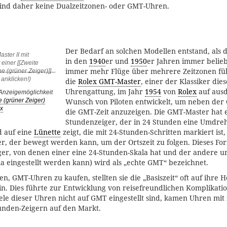
sind daher keine Dualzeitzonen- oder GMT-Uhren.
Der Bedarf an solchen Modellen entstand, als 
in den
1940
er und
1950
er Jahren immer belie
immer mehr Flüge über mehrere Zeitzonen fü
die
Rolex GMT-Master
, einer der Klassiker dies
Uhrengattung, im Jahr
1954
von
Rolex
auf ausd
 Anzeigemöglichkeit
Wunsch von Piloten entwickelt, um neben der 
 (grüner Zeiger)
x
die GMT-Zeit anzuzeigen. Die GMT-Master hat 
Stundenzeiger, der in 24 Stunden eine Umdre
d auf eine
Lünette
zeigt, die mit 24-Stunden-Schritten markiert ist
r, der bewegt werden kann, um der Ortszeit zu folgen. Dieses Fo
ger, von denen einer eine 24-Stunden-Skala hat und der andere u
a eingestellt werden kann) wird als „echte GMT“ bezeichnet.
n, GMT-Uhren zu kaufen, stellten sie die „Basiszeit“ oft auf ihre 
in. Dies führte zur Entwicklung von reisefreundlichen Komplikati
iele dieser Uhren nicht auf GMT eingestellt sind, kamen Uhren mit 
nden-Zeigern auf den Markt.