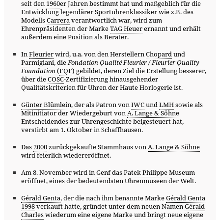
seit den
1960
er Jahren bestimmt hat und maßgeblich für die
Entwicklung legendärer Sportuhrenklassiker wie z.B. des
Modells
Carrera
verantwortlich war, wird zum
Ehrenpräsidenten der Marke
TAG Heuer
ernannt und erhält
außerdem eine Position als Berater.
In
Fleurier
wird, u.a. von den Herstellern
Chopard
und
Parmigiani
, die
Fondation Qualité Fleurier / Fleurier Quality
Foundation
(
FQF
) gebildet, deren Ziel die Erstellung besserer,
über die
COSC
-Zertifizierung hinausgehender
Qualitätskriterien für Uhren der Haute Horlogerie ist.
Günter Blümlein
, der als Patron von
IWC
und
LMH
sowie als
Mitinitiator der Wiedergeburt von
A. Lange & Söhne
Entscheidendes zur Uhrengeschichte beigesteuert hat,
verstirbt am 1. Oktober in Schaffhausen.
Das
2000
zurückgekaufte Stammhaus von
A. Lange & Söhne
wird feierlich wiedereröffnet.
Am 8. November wird in
Genf
das
Patek Philippe Museum
eröffnet, eines der bedeutendsten Uhrenmuseen der Welt.
Gérald Genta
, der die nach ihm benannte Marke
Gérald Genta
1998
verkauft hatte, gründet unter dem neuen Namen
Gérald
Charles
wiederum eine eigene Marke und bringt neue eigene