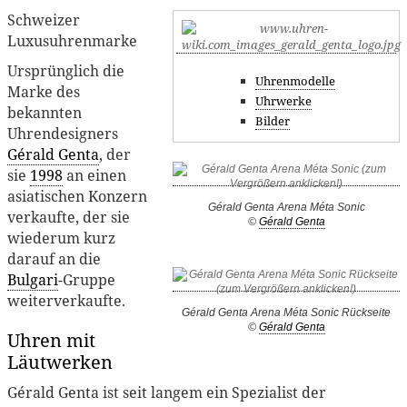
Schweizer
Luxusuhrenmarke
Ursprünglich die
Uhrenmodelle
Marke des
Uhrwerke
bekannten
Bilder
Uhrendesigners
Gérald Genta
, der
sie
1998
an einen
asiatischen Konzern
Gérald Genta Arena Méta Sonic
verkaufte, der sie
©
Gérald Genta
wiederum kurz
darauf an die
Bulgari
-Gruppe
weiterverkaufte.
Gérald Genta Arena Méta Sonic Rückseite
©
Gérald Genta
Uhren mit
Läutwerken
Gérald Genta ist seit langem ein Spezialist der