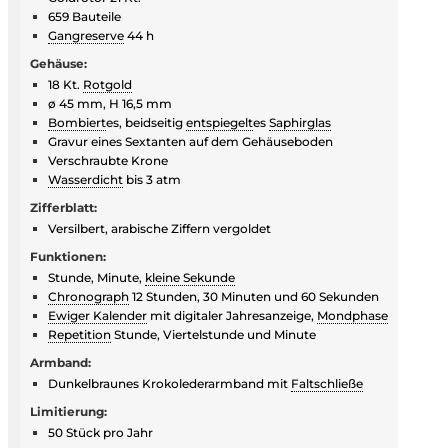
659 Bauteile
Gangreserve
44 h
Gehäuse:
18 Kt.
Rotgold
ø 45 mm, H 16,5 mm
Bombiert
es, beidseitig
entspiegelt
es
Saphirglas
Gravur eines Sextanten auf dem Gehäuseboden
Verschraubte Krone
Wasserdicht
bis 3 atm
Zifferblatt:
Versilbert, arabische Ziffern vergoldet
Funktionen:
Stunde, Minute,
kleine Sekunde
Chronograph
12 Stunden, 30 Minuten und 60 Sekunden
Ewiger Kalender
mit digitaler Jahresanzeige,
Mondphase
Repetition
Stunde, Viertelstunde und Minute
Armband:
Dunkelbraunes Krokolederarmband mit
Faltschließe
Limitierung:
50 Stück pro Jahr