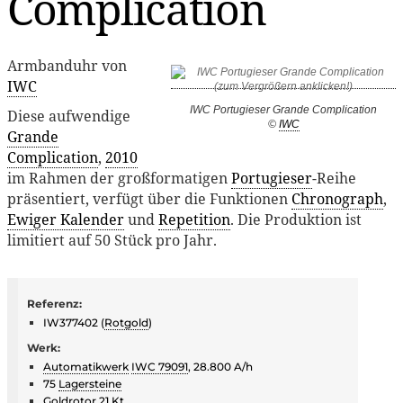
Complication
Armbanduhr von
IWC
IWC Portugieser Grande Complication
Diese aufwendige
©
IWC
Grande
Complication
,
2010
im Rahmen der großformatigen
Portugieser
-Reihe
präsentiert, verfügt über die Funktionen
Chronograph
,
Ewiger Kalender
und
Repetition
. Die Produktion ist
limitiert auf 50 Stück pro Jahr.
Referenz:
IW377402 (
Rotgold
)
Werk:
Automatikwerk
IWC 79091
, 28.800 A/h
75
Lagersteine
Goldrotor 21 Kt.