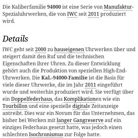
Die Kaliberfamilie
94000
ist eine Serie von
Manufaktur
-
Spezialuhrwerken, die von
IWC
seit
2011
produziert
wird.
Details
IWC geht seit
2000
zu
hauseigenen
Uhrwerken über und
steigert damit den Ruf und die technischen
Eigenschaften ihrer Uhren. Zu dieser Entwicklung
gehört auch die Produktion von speziellen High-End-
Uhrwerken. Die
Kal.-94000-Familie
ist die Basis für
viele dieser Uhrwerke, die im Jahr
2011
eingeführt
wurde und weiterhin produziert wird. Sie verfügt über
ein
Doppelfederhaus
, das
Komplikation
en wie ein
Tourbillon
und eine spezielle
digital
e Zeitanzeige
antreibt. Dies war ein Novum für das Unternehmen, das
bisher bei Werken mit
langer Gangreserve
auf ein
einziges Federhaus gesetzt hatte, was jedoch einen
schlechten
Isochronismus
zur Folge hatte.