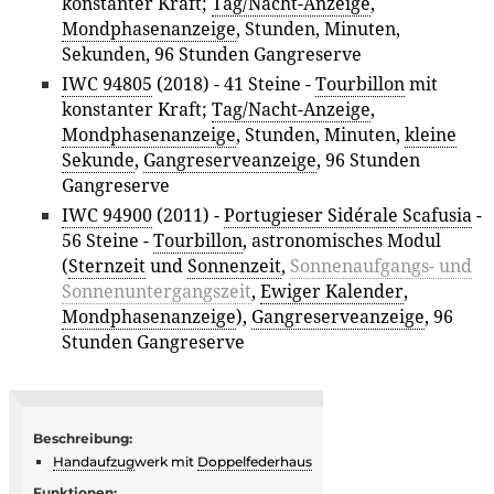
konstanter Kraft;
Tag/Nacht-Anzeige
,
Mondphasenanzeige
, Stunden, Minuten,
Sekunden, 96 Stunden Gangreserve
IWC 94805
(2018) - 41 Steine -
Tourbillon
mit
konstanter Kraft;
Tag/Nacht-Anzeige
,
Mondphasenanzeige
, Stunden, Minuten,
kleine
Sekunde
,
Gangreserveanzeige
, 96 Stunden
Gangreserve
IWC 94900
(2011) -
Portugieser Sidérale Scafusia
-
56 Steine -
Tourbillon
, astronomisches Modul
(
Sternzeit
und
Sonnenzeit
,
Sonnenaufgangs- und
Sonnenuntergangszeit
,
Ewiger Kalender
,
Mondphasenanzeige
),
Gangreserveanzeige
, 96
Stunden Gangreserve
Beschreibung:
Handaufzug
werk mit
Doppelfederhaus
Funktionen: