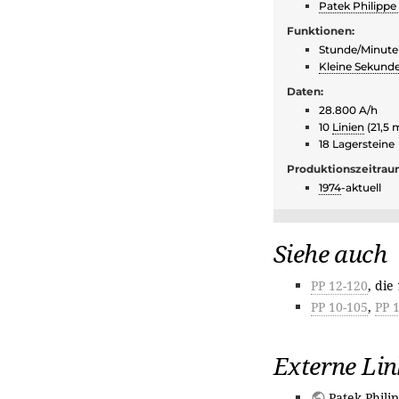
Patek Philippe 
Funktionen:
Stunde/Minute
Kleine Sekund
Daten:
28.800 A/h
10
Linien
(21,5 
18 Lagersteine
Produktionszeitrau
1974
-aktuell
Siehe auch
PP 12-120
, die
PP 10-105
,
PP 
Externe Lin
Patek Phili