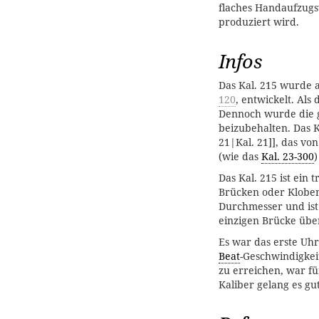
flaches Handaufzugsw
produziert wird.
Infos
Das Kal. 215 wurde a
120
, entwickelt. Als
Dennoch wurde die g
beizubehalten. Das K
21|Kal. 21]], das v
(wie das
Kal. 23-300
Das Kal. 215 ist ein 
Brücken oder Kloben 
Durchmesser und ist
einzigen Brücke üb
Es war das erste Uhr
Beat
-Geschwindigkei
zu erreichen, war fü
Kaliber gelang es gut