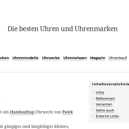
Die besten Uhren und Uhrenmarken
rken
Uhrenmodelle
Uhrwerke
Uhrenwissen
Magazin
Uhrenkauf
Inhaltsverzeichni
5
Infos
Referenzen
Varianten
Siehe auch
st ein
Handaufzug
-Uhrwerk von
Patek
Externe Links
in gängiges und langlebiges kleines,