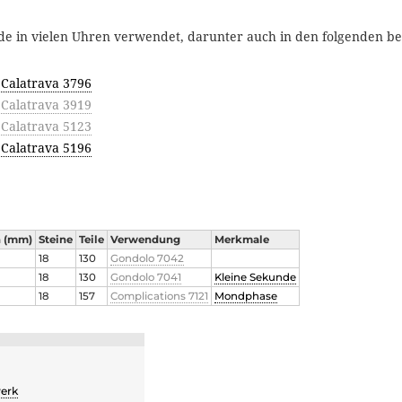
de in vielen Uhren verwendet, darunter auch in den folgenden b
 Calatrava 3796
 Calatrava 3919
 Calatrava 5123
 Calatrava 5196
 (mm)
Steine
Teile
Verwendung
Merkmale
18
130
Gondolo 7042
18
130
Gondolo 7041
Kleine Sekunde
18
157
Complications 7121
Mondphase
erk