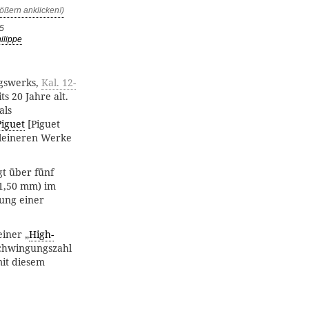
5
ilippe
gswerks,
Kal. 12-
s 20 Jahre alt.
als
Piguet
[Piguet
kleineren Werke
gt über fünf
21,50 mm) im
dung einer
einer „
High-
Schwingungszahl
mit diesem