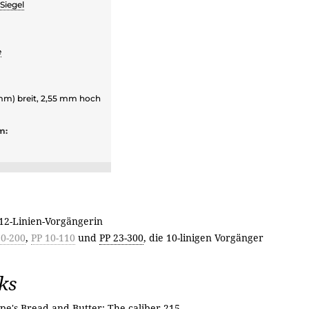
Siegel
e
mm) breit, 2,55 mm hoch
m:
 12-Linien-Vorgängerin
10-200
,
PP 10-110
und
PP 23-300
, die 10-linigen Vorgänger
ks
ppe's Bread and Butter: The caliber 215