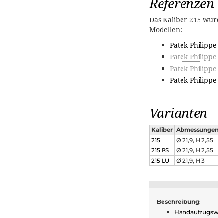
Referenzen
Das Kaliber 215 wur
Modellen:
Patek Philippe
Patek Philippe
Patek Philippe
Patek Philippe
Varianten
Kaliber
Abmessungen
215
Ø 21,9, H 2,55
215 PS
Ø 21,9, H 2,55
215 LU
Ø 21,9, H 3
Beschreibung:
Handaufzugsw