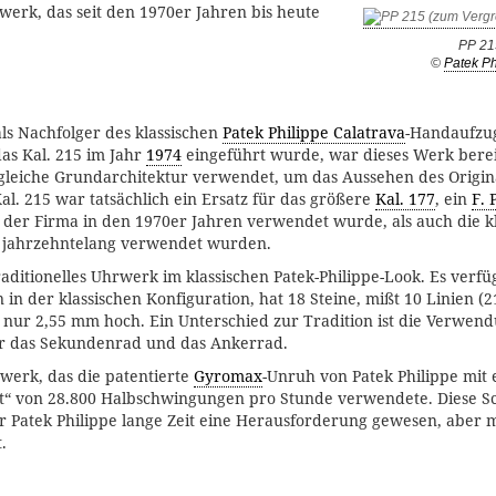
erk, das seit den 1970er Jahren bis heute
PP 21
©
Patek Ph
ls Nachfolger des klassischen
Patek Philippe Calatrava
-Handaufzu
 das Kal. 215 im Jahr
1974
eingeführt wurde, war dieses Werk bereit
leiche Grundarchitektur verwendet, um das Aussehen des Origin
al. 215 war tatsächlich ein Ersatz für das größere
Kal. 177
, ein
F. 
on der Firma in den 1970er Jahren verwendet wurde, als auch die 
) jahrzehntelang verwendet wurden.
traditionelles Uhrwerk im klassischen Patek-Philippe-Look. Es verfü
in der klassischen Konfiguration, hat 18 Steine, mißt 10 Linien (
 nur 2,55 mm hoch. Ein Unterschied zur Tradition ist die Verwen
er das Sekundenrad und das Ankerrad.
werk, das die patentierte
Gyromax
-Unruh von Patek Philippe mit 
t“ von 28.800 Halbschwingungen pro Stunde verwendete. Diese 
r Patek Philippe lange Zeit eine Herausforderung gewesen, aber 
.