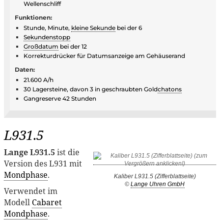
Wellenschliff
Funktionen:
Stunde, Minute,
kleine Sekunde
bei der 6
Sekundenstopp
Großdatum
bei der 12
Korrekturdrücker für Datumsanzeige am Gehäuserand
Daten:
21.600 A/h
30 Lagersteine, davon 3 in geschraubten Gold
chatons
Gangreserve 42 Stunden
L931.5
Lange L931.5
ist die
Version des L931 mit
Mondphase
.
Kaliber L931.5 (Zifferblattseite)
©
Lange Uhren GmbH
Verwendet im
Modell
Cabaret
Mondphase
.