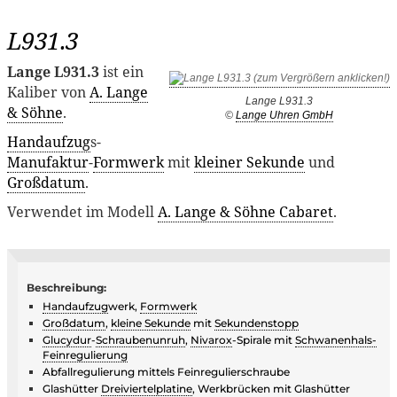
L931.3
Lange L931.3
ist ein
Kaliber von
A. Lange
Lange L931.3
& Söhne
.
©
Lange Uhren GmbH
Handaufzug
s-
Manufaktur
-
Formwerk
mit
kleiner Sekunde
und
Großdatum
.
Verwendet im Modell
A. Lange & Söhne Cabaret
.
Beschreibung:
Handaufzug
werk,
Formwerk
Großdatum
,
kleine Sekunde
mit
Sekundenstopp
Glucydur
-
Schraubenunruh
,
Nivarox
-Spirale mit
Schwanenhals-
Feinregulierung
Abfallregulierung mittels Feinregulierschraube
Glashütter
Dreiviertelplatine
, Werkbrücken mit Glashütter