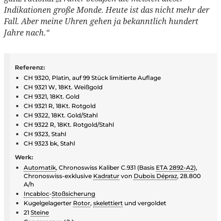
Indikationen große Monde. Heute ist das nicht mehr der
Fall. Aber meine Uhren gehen ja bekanntlich hundert
Jahre nach.“
Referenz:
CH 9320, Platin, auf 99 Stück limitierte Auflage
CH 9321 W, 18Kt. Weißgold
CH 9321, 18Kt. Gold
CH 9321 R, 18Kt. Rotgold
CH 9322, 18Kt. Gold/Stahl
CH 9322 R, 18Kt. Rotgold/Stahl
CH 9323, Stahl
CH 9323 bk, Stahl
Werk:
Automatik
, Chronoswiss Kaliber C.931 (Basis
ETA 2892-A2
),
Chronoswiss-exklusive
Kadratur
von
Dubois Dépraz
, 28.800
A/h
Incabloc
-
Stoßsicherung
Kugelgelagerter
Rotor
,
skelettiert
und vergoldet
21
Steine