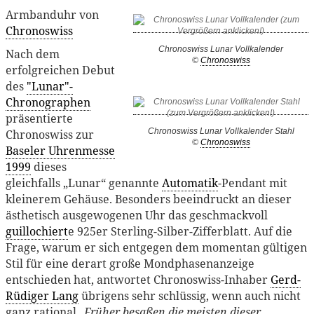
Armbanduhr von
Chronoswiss
Chronoswiss Lunar Vollkalender
Nach dem
©
Chronoswiss
erfolgreichen Debut
des
"Lunar"-
Chronographen
präsentierte
Chronoswiss Lunar Vollkalender Stahl
Chronoswiss zur
©
Chronoswiss
Baseler Uhrenmesse
1999
dieses
gleichfalls „Lunar“ genannte
Automatik
-Pendant mit
kleinerem Gehäuse. Besonders beeindruckt an dieser
ästhetisch ausgewogenen Uhr das geschmackvoll
guillochiert
e 925er Sterling-Silber-Zifferblatt. Auf die
Frage, warum er sich entgegen dem momentan gültigen
Stil für eine derart große Mondphasenanzeige
entschieden hat, antwortet Chronoswiss-Inhaber
Gerd-
Rüdiger Lang
übrigens sehr schlüssig, wenn auch nicht
ganz rational
„Früher besaßen die meisten dieser