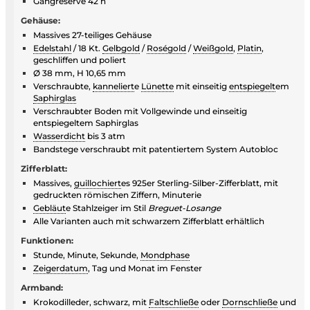
Gangreserve 42 h
Gehäuse:
Massives 27-teiliges Gehäuse
Edelstahl
/ 18 Kt.
Gelbgold
/
Roségold
/
Weißgold
,
Platin
,
geschliffen und poliert
Ø 38 mm, H 10,65 mm
Verschraubte,
kanneliert
e
Lünette
mit einseitig
entspiegelt
em
Saphirglas
Verschraubter Boden mit Vollgewinde und einseitig
entspiegeltem Saphirglas
Wasserdicht
bis 3 atm
Bandstege verschraubt mit patentiertem System Autobloc
Zifferblatt:
Massives,
guillochiert
es 925er Sterling-Silber-Zifferblatt, mit
gedruckten römischen Ziffern, Minuterie
Gebläut
e Stahlzeiger im Stil
Breguet-Losange
Alle Varianten auch mit schwarzem Zifferblatt erhältlich
Funktionen:
Stunde, Minute, Sekunde,
Mondphase
Zeigerdatum
, Tag und Monat im Fenster
Armband:
Krokodilleder, schwarz, mit
Faltschließe
oder
Dornschließe
und