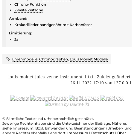
Chrono-Funktion
Zweite Zeitzone
Armband:
Krokodilleder handgenäht mit
Karbonfaser
Limitierung:
Ja
Uhrenmodelle
,
Chronographen
,
Louis Moinet Modelle
louis_moinet_jules_verne_instrument_1.txt
· Zuletzt geändert:
26.11.2022 17:10
von
127.0.0.1
© Sämtliche Texte sind urheberrechtlich geschützt.
Jeweilige Rechteinhaber sind die Unterzeichner der Beiträge. Näheres
siehe Impressum. Bzgl. Einwänden und Beanstandungen (Urheber- und
andere Rechte) ebenfalls siehe dort.
Impressum
|
Datenschutz
|
Über