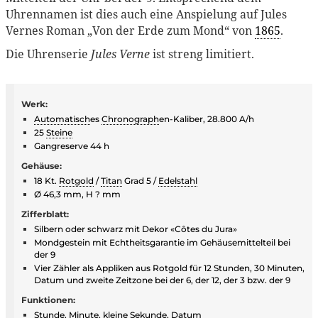
Uhrennamen ist dies auch eine Anspielung auf Jules
Vernes Roman „Von der Erde zum Mond“ von
1865
.
Die Uhrenserie
Jules Verne
ist streng limitiert.
Werk:
Automatisch
es
Chronograph
en-Kaliber, 28.800 A/h
25
Steine
Gangreserve 44 h
Gehäuse:
18 Kt.
Rotgold
/
Titan
Grad 5 /
Edelstahl
Ø 46,3 mm, H ? mm
Zifferblatt:
Silbern oder schwarz mit Dekor «Côtes du Jura»
Mondgestein mit Echtheitsgarantie im Gehäusemittelteil bei
der 9
Vier Zähler als Appliken aus Rotgold für 12 Stunden, 30 Minuten,
Datum und zweite Zeitzone bei der 6, der 12, der 3 bzw. der 9
Funktionen:
Stunde, Minute,
kleine Sekunde
, Datum