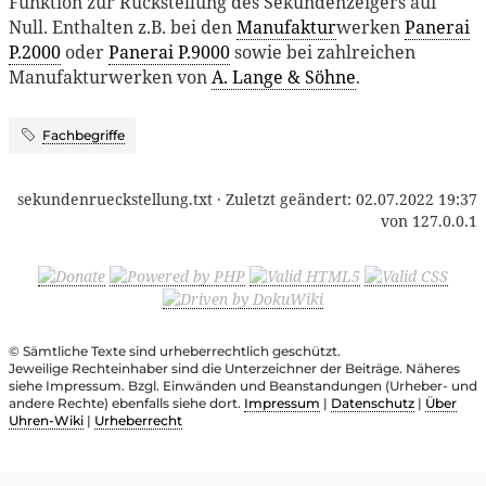
Funktion zur Rückstellung des Sekundenzeigers auf
Null. Enthalten z.B. bei den
Manufaktur
werken
Panerai
P.2000
oder
Panerai P.9000
sowie bei zahlreichen
Manufakturwerken von
A. Lange & Söhne
.
Fachbegriffe
sekundenrueckstellung.txt
· Zuletzt geändert:
02.07.2022 19:37
von
127.0.0.1
© Sämtliche Texte sind urheberrechtlich geschützt.
Jeweilige Rechteinhaber sind die Unterzeichner der Beiträge. Näheres
siehe Impressum. Bzgl. Einwänden und Beanstandungen (Urheber- und
andere Rechte) ebenfalls siehe dort.
Impressum
|
Datenschutz
|
Über
Uhren-Wiki
|
Urheberrecht