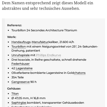
Dem Namen entsprechend zeigt dieses Modell ein
abstraktes und sehr technisches Aussehen.
Referenz:
Tourbillon 24 Secondes Architecture Titanium
Werk:
Handaufzugs
-
Manufaktur
kaliber, 21.600 A/h
Tourbillon
mit einem Neigungswinkel von 25°, 24-Sekunden-
Drehung, patentiert
Unruhspirale
mit
Phillips Endkurve
Drei koaxiale, in Reihe geschaltete, schnell drehende
Federhäuser
42
Lagersteine
Olivefarbene bombierte Lagersteine in Gold
chatons
354 Teile
Gangreserve
90 h
Gehäuse:
Titan
Ø 47,05 mm, H 16,8 mm
Saphirglas
bombiert, transparenter Gehäuseboden