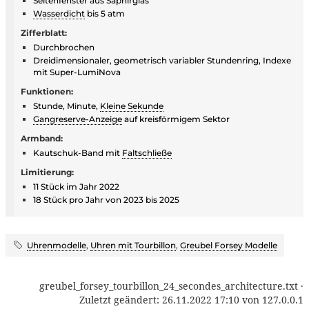
Seitenfenster aus Saphirglas
Wasserdicht
bis 5 atm
Zifferblatt:
Durchbrochen
Dreidimensionaler, geometrisch variabler Stundenring, Indexe
mit Super-LumiNova
Funktionen:
Stunde, Minute,
Kleine Sekunde
Gangreserve-Anzeige
auf kreisförmigem Sektor
Armband:
Kautschuk-Band mit
Faltschließe
Limitierung:
11 Stück im Jahr 2022
18 Stück pro Jahr von 2023 bis 2025
Uhrenmodelle
,
Uhren mit Tourbillon
,
Greubel Forsey Modelle
greubel_forsey_tourbillon_24_secondes_architecture.txt
·
Zuletzt geändert:
26.11.2022 17:10
von
127.0.0.1