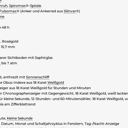
l
nruh
,
Spiromax
®-
Spirale
Pulsomax
® (Anker und Ankerrad aus
Silinvar
®)
ine
 48 h
t. Roségold
 15,7 mm
rer Sichtboden mit Saphirglas
t
bis ? atm
d, anthrazit mit
Sonnenschliff
zte Obus-Indexe aus 18 Karat
Weißgold
iger aus 18 Karat Weißgold für Stunden und Minuten
r Chronographenzeiger mit Gegengewicht, 18 Karat Weißgold, weiß lackier
ür kleine Sekunde, 12-Stunden- und 60-Minutenzähler, 18 Karat Weißgold, we
la am Zifferblattrand
ute,
kleine Sekunde
Datum, Monat und Schaltjahrzyklus in Fenstern, Tag-/Nacht-Anzeige