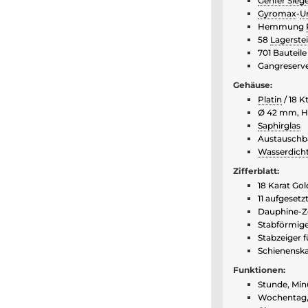
Genfer Siege
Gyromax
-
U
Hemmung
58
Lagerste
701 Bauteile
Gangreserve
Gehäuse:
Platin
/ 18 K
Ø 42 mm, H
Saphirglas
Austauschba
Wasserdich
Zifferblatt:
18 Karat Gol
11 aufgeset
Dauphine-Ze
Stabförmige
Stabzeiger f
Schienenska
Funktionen:
Stunde, Min
Wochentag, 