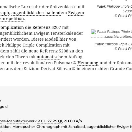
tomatische Luxusuhr der Spitzenklasse mit
Patek Philippe Triple 
5208
raph
,
augenblicklich schaltend
em
Ewigem
©
Patek Ph
enrepetition
.
Complication
die
Referenz 5207
mit
augenblicklichem Ewigem Fensterkalender
ntiert worden. Dieses Modell hier von
Patek Philippe Triple 
tek Philippe Triple Complication mit
©
Patek Ph
rdem zählt die neue Referenz 5208 zu den
zierten Uhren mit
automatisch
em Aufzug.
cken mit der revolutionären Pulsomax®-
Hemmung
und der Spirom
n aus dem Silizium-Derivat Silinvar® in einem echten Grande Co
n
gold
h
es-
Manufaktur
werk
R CH 27 PS QI
, 21.600 A/h
tition
,
Monopusher
-
Chronograph
mit Schaltrad,
augenblicklich
er
Ewiger 