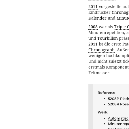
2011
vorgestellte au
Eindrücker-
Chronog
Kalender
und
Minut
2008
war als
Triple 
Minutenrepetition, 
und
Tourbillon
präse
2011
ist die erste Pa
Chronograph
. Auße
wenigen hochkompli
Und nicht zuletzt ti
erstmals Komponente
Zeitmesser.
Referenz:
5208P Plati
5208R Rosé
Werk:
Automatisc
Minutenrepe