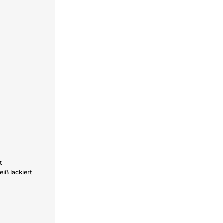
t
iß lackiert