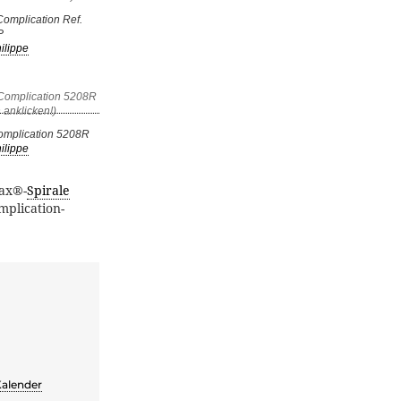
Complication Ref.
P
ilippe
Complication 5208R
ilippe
ax®-
Spirale
mplication-
Kalender