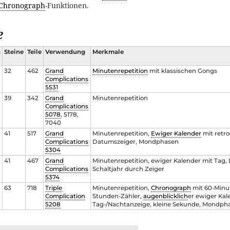
Chronograph
-Funktionen.
e
n
Steine
Teile
Verwendung
Merkmale
32
462
Grand
Minutenrepetition
mit klassischen Gongs
Complications
5531
39
342
Grand
Minutenrepetition
Complications
5078
, 5178,
7040
41
517
Grand
Minutenrepetition,
Ewiger Kalender
mit retr
Complications
Datumszeiger, Mondphasen
5304
41
467
Grand
Minutenrepetition, ewiger Kalender mit Tag,
Complications
Schaltjahr durch Zeiger
5374
63
718
Triple
Minutenrepetition,
Chronograph
mit 60-Minut
Complication
Stunden-Zähler,
augenblicklich
er ewiger Kal
5208
Tag-/Nachtanzeige, kleine Sekunde, Mondph