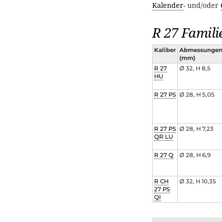
Kalender
- und/oder
R 27 Famili
Kaliber
Abmessunge
(mm)
R 27
Ø 32, H 8,5
HU
R 27 PS
Ø 28, H 5,05
R 27 PS
Ø 28, H 7,23
QR LU
R 27 Q
Ø 28, H 6,9
R CH
Ø 32, H 10,35
27 PS
QI