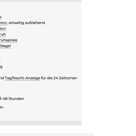
k
otor
, einseitig aufziehend
ion
ruh
uhspirale
Siegel
e
ag
und
Tag/Nacht-Anzeige
für die 24 Zeitzonen
3-48 Stunden
m: