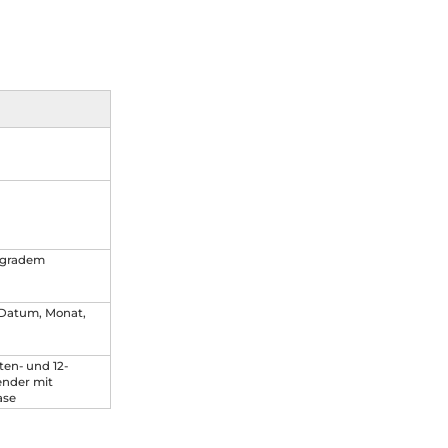
ogradem
 Datum, Monat,
en- und 12-
ender mit
ase