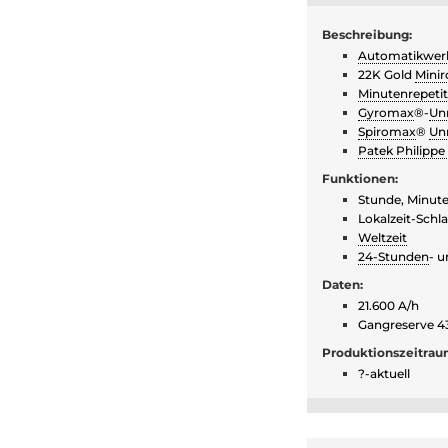
Beschreibung:
Automatikwer
22K Gold
Minir
Minutenrepetit
Gyromax
®-
Un
Spiromax
®
Unr
Patek Philippe 
Funktionen:
Stunde, Minut
Lokalzeit-Schl
Weltzeit
24-Stunden
- 
Daten:
21.600 A/h
Gangreserve 4
Produktionszeitrau
?-aktuell