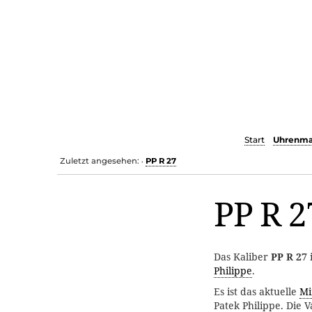
Start
Uhrenma
Zuletzt angesehen:
PP R 27
•
PP R 2
Das Kaliber
PP R 27
i
Philippe
.
Es ist das aktuelle
Mi
Patek Philippe. Die