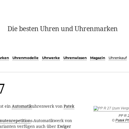
Die besten Uhren und Uhrenmarken
rken
Uhrenmodelle
Uhrwerke
Uhrenwissen
Magazin
Uhrenkauf
7
st ein
Automatik
uhrenwerk von
Patek
PP R 
nutenrepetition
s-Automatikwerk von
©
Patek Ph
 Varianten verfügen auch über
Ewiger