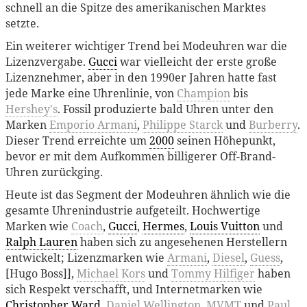
schnell an die Spitze des amerikanischen Marktes
setzte.
Ein weiterer wichtiger Trend bei Modeuhren war die
Lizenzvergabe.
Gucci
war vielleicht der erste große
Lizenznehmer, aber in den 1990er Jahren hatte fast
jede Marke eine Uhrenlinie, von
Champion
bis
Hershey's
. Fossil produzierte bald Uhren unter den
Marken
Emporio Armani
,
Philippe Starck
und
Burberry
.
Dieser Trend erreichte um
2000
seinen Höhepunkt,
bevor er mit dem Aufkommen billigerer Off-Brand-
Uhren zurückging.
Heute ist das Segment der Modeuhren ähnlich wie die
gesamte Uhrenindustrie aufgeteilt. Hochwertige
Marken wie
Coach
,
Gucci
,
Hermes
,
Louis Vuitton
und
Ralph Lauren
haben sich zu angesehenen Herstellern
entwickelt; Lizenzmarken wie
Armani
,
Diesel
,
Guess
,
[Hugo Boss]],
Michael Kors
und
Tommy Hilfiger
haben
sich Respekt verschafft, und Internetmarken wie
Christopher Ward
,
Daniel Wellington
,
MVMT
und
Paul