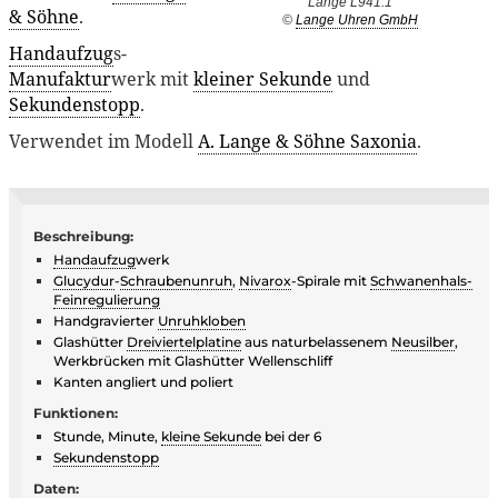
Lange L941.1
& Söhne
.
©
Lange Uhren GmbH
Handaufzug
s-
Manufaktur
werk mit
kleiner Sekunde
und
Sekundenstopp
.
Verwendet im Modell
A. Lange & Söhne Saxonia
.
Beschreibung:
Handaufzug
werk
Glucydur
-
Schraubenunruh
,
Nivarox
-Spirale mit
Schwanenhals-
Feinregulierung
Handgravierter
Unruhkloben
Glashütter
Dreiviertelplatine
aus naturbelassenem
Neusilber
,
Werkbrücken mit Glashütter Wellenschliff
Kanten angliert und poliert
Funktionen:
Stunde, Minute,
kleine Sekunde
bei der 6
Sekundenstopp
Daten: