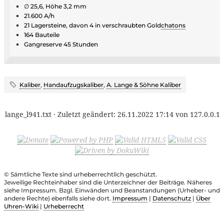
∅ 25,6, Höhe 3,2 mm
21.600 A/h
21 Lagersteine, davon 4 in verschraubten Gold
chatons
164 Bauteile
Gangreserve 45 Stunden
Kaliber
,
Handaufzugskaliber
,
A. Lange & Söhne Kaliber
lange_l941.txt
· Zuletzt geändert:
26.11.2022 17:14
von
127.0.0.1
© Sämtliche Texte sind urheberrechtlich geschützt.
Jeweilige Rechteinhaber sind die Unterzeichner der Beiträge. Näheres
siehe Impressum. Bzgl. Einwänden und Beanstandungen (Urheber- und
andere Rechte) ebenfalls siehe dort.
Impressum
|
Datenschutz
|
Über
Uhren-Wiki
|
Urheberrecht