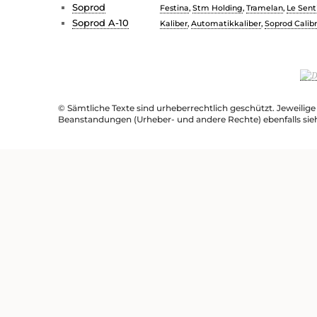
Soprod
Festina
,
Stm Holding
,
Tramelan
,
Le Sent
Soprod A-10
Kaliber
,
Automatikkaliber
,
Soprod Calib
© Sämtliche Texte sind urheberrechtlich geschützt. Jeweilig
Beanstandungen (Urheber- und andere Rechte) ebenfalls sie