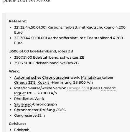
Quelle OMEGA Presse
Referenz:
321.32.44.50.01.001 Karbonzifferblatt, mit Kautschukband 4.200
Euro
321.30.44.50.01.001 Karbonzifferblatt, mit Edelstahlband 4.280
Euro
:3506.61.00 Edelstahlband, rotes ZB
3507.51.00 Edelstahlband, schwarzes ZB
3506.31.00 Edelstahlband, weißes ZB
Werk:
Automatisch
es
Chronograph
enwerk,
Manufaktur
kaliber
Omega 3313
,
Koaxial
-Hemmung, 28.800 A/h
Rote/schwarze/weiße Version
Omega 3301
(Basis
Frédéric
Piguet
1285), 28.800 A/h
Rhodiert
es Werk
Säulenrad
-Chronograph
Chronometer
-Prüfung
COSC
Gangreserve 52 h
Gehäuse:
Edelstahl