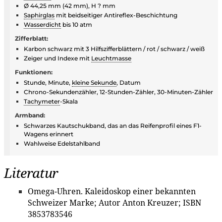
Ø 44,25 mm (42 mm), H ? mm
Saphirglas
mit beidseitiger Antireflex-Beschichtung
Wasserdicht
bis 10 atm
Zifferblatt:
Karbon schwarz mit 3 Hilfszifferblättern / rot / schwarz / weiß
Zeiger und Indexe mit
Leuchtmasse
Funktionen:
Stunde, Minute,
kleine Sekunde
, Datum
Chrono-Sekundenzähler, 12-Stunden-Zähler, 30-Minuten-Zähler
Tachymeter
-Skala
Armband:
Schwarzes Kautschukband, das an das Reifenprofil eines F1-
Wagens erinnert
Wahlweise Edelstahlband
Literatur
Omega-Uhren. Kaleidoskop einer bekannten
Schweizer Marke; Autor Anton Kreuzer; ISBN
3853783546