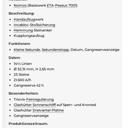
Nomos
(Basiswerk
ETA
-
Peseux 7001
)
Beschreibung:
Handaufzug
werk
Incabloc
-
Stoßsicherung
Hemmung
Steinanker
Kupplungsaufzug
Funktionen:
Kleine Sekunde
,
Sekundenstopp
, Datum, Gangreserveanzeige
Daten:
14½ Linien
Ø 32,15 mm, H 2,65 mm
23 Steine
21.600 A/h
Gangreserve 42 h
Besonderheiten:
Triovis-
Feinregulierung
Glashütter Sonnenschliff
auf Sperr- und Kronrad
Glashütter
Dreiviertel-Platine
Gangreserveanzeige
Produktionszeitraum: