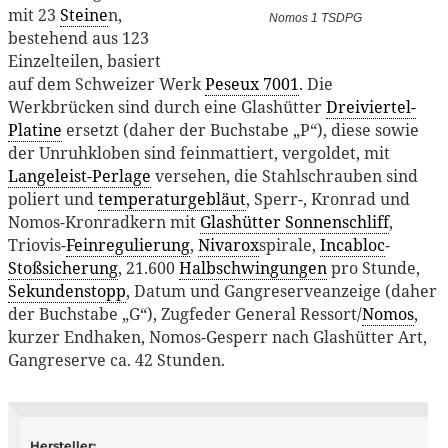
mit 23
Steine
n,
Nomos 1 TSDPG
bestehend aus 123
Einzelteilen, basiert
auf dem Schweizer Werk
Peseux 7001
. Die
Werkbrücken sind durch eine Glashütter
Dreiviertel-
Platine
ersetzt (daher der Buchstabe „P“), diese sowie
der Unruhkloben sind feinmattiert, vergoldet, mit
Langeleist-Perlage
versehen, die Stahlschrauben sind
poliert und
temperaturgebläut
, Sperr-, Kronrad und
Nomos-Kronradkern mit
Glashütter Sonnenschliff
,
Triovis-
Feinregulierung
,
Nivarox
spirale,
Incabloc
-
Stoßsicherung
, 21.600
Halbschwingungen
pro Stunde,
Sekundenstopp
, Datum und Gangreserveanzeige (daher
der Buchstabe „G“), Zugfeder General Ressort/
Nomos
,
kurzer Endhaken, Nomos-Gesperr nach Glashütter Art,
Gangreserve ca. 42 Stunden.
Hersteller: