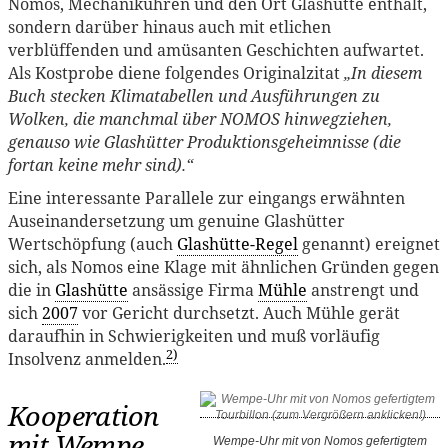
Nomos, Mechanikuhren und den Ort Glashütte enthält,
sondern darüber hinaus auch mit etlichen
verblüffenden und amüsanten Geschichten aufwartet.
Als Kostprobe diene folgendes Originalzitat
„In diesem
Buch stecken Klimatabellen und Ausführungen zu
Wolken, die manchmal über NOMOS hinwegziehen,
genauso wie Glashütter Produktionsgeheimnisse (die
fortan keine mehr sind).“
Eine interessante Parallele zur eingangs erwähnten
Auseinandersetzung um genuine Glashütter
Wertschöpfung (auch
Glashütte-Regel
genannt) ereignet
sich, als Nomos eine Klage mit ähnlichen Gründen gegen
die in
Glashütte
ansässige Firma
Mühle
anstrengt und
sich
2007
vor Gericht durchsetzt. Auch Mühle gerät
daraufhin in Schwierigkeiten und muß vorläufig
2)
Insolvenz anmelden.
Kooperation
mit Wempe
Wempe-Uhr mit von Nomos gefertigtem