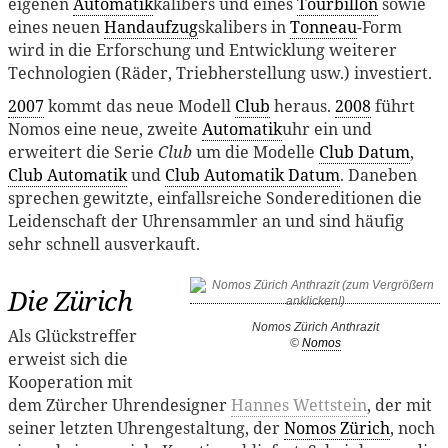
eigenen
Automatik
kalibers und eines
Tourbillon
sowie
eines neuen
Handaufzug
skalibers in
Tonneau
-Form
wird in die Erforschung und Entwicklung weiterer
Technologien (Räder, Triebherstellung usw.) investiert.
2007
kommt das neue Modell
Club
heraus.
2008
führt
Nomos eine neue, zweite
Automatik
uhr ein und
erweitert die Serie
Club
um die Modelle
Club Datum
,
Club Automatik
und
Club Automatik Datum
. Daneben
sprechen gewitzte, einfallsreiche Sondereditionen die
Leidenschaft der Uhrensammler an und sind häufig
sehr schnell ausverkauft.
Die Zürich
Nomos Zürich Anthrazit
Als Glückstreffer
©
Nomos
erweist sich die
Kooperation mit
dem Zürcher Uhrendesigner
Hannes Wettstein
, der mit
seiner letzten Uhrengestaltung, der
Nomos Zürich
, noch