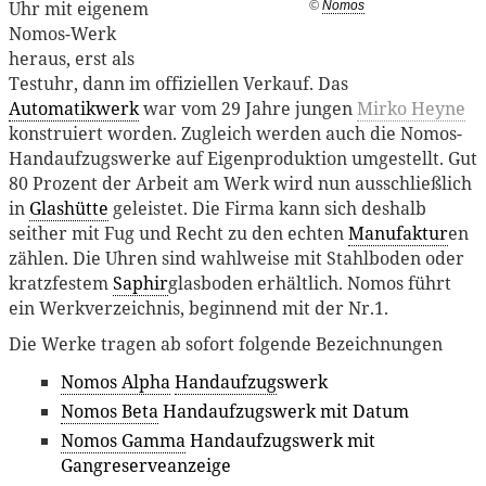
Uhr mit eigenem
©
Nomos
Nomos-Werk
heraus, erst als
Testuhr, dann im offiziellen Verkauf. Das
Automatikwerk
war vom 29 Jahre jungen
Mirko Heyne
konstruiert worden. Zugleich werden auch die Nomos-
Handaufzugswerke auf Eigenproduktion umgestellt. Gut
80 Prozent der Arbeit am Werk wird nun ausschließlich
in
Glashütte
geleistet. Die Firma kann sich deshalb
seither mit Fug und Recht zu den echten
Manufaktur
en
zählen. Die Uhren sind wahlweise mit Stahlboden oder
kratzfestem
Saphir
glasboden erhältlich. Nomos führt
ein Werkverzeichnis, beginnend mit der Nr.1.
Die Werke tragen ab sofort folgende Bezeichnungen
Nomos Alpha
Handaufzug
swerk
Nomos Beta
Handaufzugswerk mit Datum
Nomos Gamma
Handaufzugswerk mit
Gangreserveanzeige