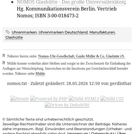
NOMOS Glashütte - Das große Universallexikon
;
Hg. Kommunikationsverein Berlin. Vertrieb
Nomos; ISBN 3-00-018473-2
Uhrenmarken
,
Uhrenmarken Deutschland
,
Manufakturen
,
Glashütte
1)
Näheres hierzu siehe:
Nomos-Uhr-Gesellschaft, Guido Müller & Co, Glashütte i/S.
2)
Mühle konnte weiterhin aktiv bleiben und sorgte in der Zwischenzeit für Einhaltung der
Auflagen zur Wertschöpfung. Inzwischen ist die Insolvenz per Gerichtsbeschluß beendet
worden. Näheres siehe
Mühle
.
nomos.txt
· Zuletzt geändert:
28.05.2026 12:50
von
gerdlothar
© Sämtliche Texte sind urheberrechtlich geschützt.
Jeweilige Rechteinhaber sind die Unterzeichner der Beiträge. Näheres
siehe Impressum. Bzgl. Einwänden und Beanstandungen (Urheber- und
andere Rechte) ebenfalls siehe dort.
Impressum
|
Datenschutz
|
Über