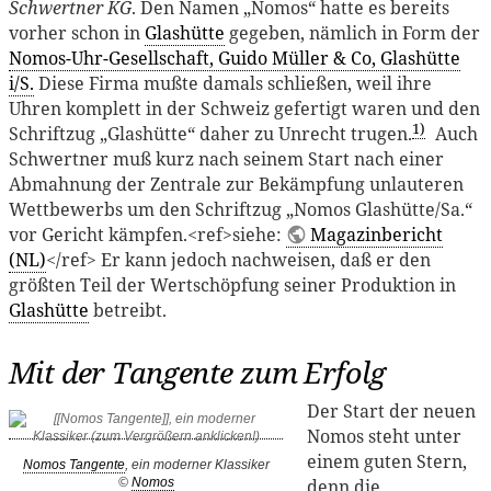
Schwertner KG
. Den Namen „Nomos“ hatte es bereits
vorher schon in
Glashütte
gegeben, nämlich in Form der
Nomos-Uhr-Gesellschaft, Guido Müller & Co, Glashütte
i/S.
Diese Firma mußte damals schließen, weil ihre
Uhren komplett in der Schweiz gefertigt waren und den
1)
Schriftzug „Glashütte“ daher zu Unrecht trugen.
Auch
Schwertner muß kurz nach seinem Start nach einer
Abmahnung der Zentrale zur Bekämpfung unlauteren
Wettbewerbs um den Schriftzug „Nomos Glashütte/Sa.“
vor Gericht kämpfen.<ref>siehe:
Magazinbericht
(NL)
</ref> Er kann jedoch nachweisen, daß er den
größten Teil der Wertschöpfung seiner Produktion in
Glashütte
betreibt.
Mit der Tangente zum Erfolg
Der Start der neuen
Nomos steht unter
einem guten Stern,
Nomos Tangente
, ein moderner Klassiker
denn die
©
Nomos