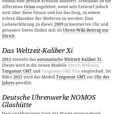
einmal eine geniale Kreation abliefert. Scheinbar an die
ziffernlose
Orion
angelehnt, weist sein Entwurf jedoch
weit über diese hinaus und hat das Zeug, zu einem
echten Klassiker der Moderne zu werden. Eine
Liebeserklärung zu dieser
2009
präsentierten Uhr und
genauere Daten finden sich im
Uhren-Wiki-Beitrag zur
Zürich
.
Das Weltzeit-Kaliber Xi
2011
entsteht das
automatisch
e
Weltzeit-Kaliber Xi
.
Dieses wird in die neuen Modelle
Zürich Weltzeit
,
Tangomat GMT
und
Tangomat GMT Plus
eingeschalt. Im
März
2012
wird das Modell
Tangomat GMT
zur
Uhr des
Jahres
gewählt.
Deutsche Uhrenwerke NOMOS
Glashütte
Dem unabhängigen Geist der Marke entsprechend