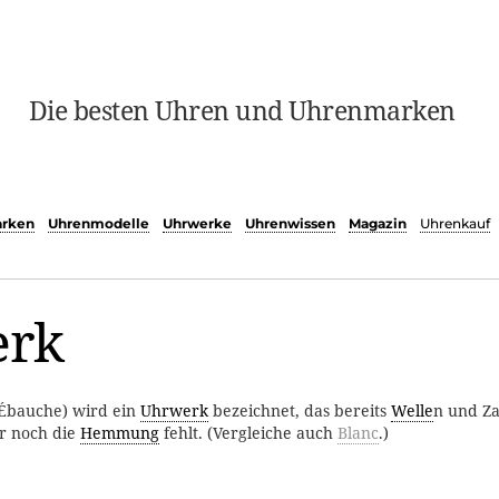
Die besten Uhren und Uhrenmarken
rken
Uhrenmodelle
Uhrwerke
Uhrenwissen
Magazin
Uhrenkauf
erk
 Ébauche) wird ein
Uhrwerk
bezeichnet, das bereits
Welle
n und Z
er noch die
Hemmung
fehlt. (Vergleiche auch
Blanc
.)