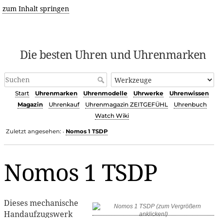
zum Inhalt springen
Die besten Uhren und Uhrenmarken
Start
Uhrenmarken
Uhrenmodelle
Uhrwerke
Uhrenwissen
Magazin
Uhrenkauf
Uhrenmagazin ZEITGEFÜHL
Uhrenbuch
Watch Wiki
Zuletzt angesehen:
Nomos 1 TSDP
•
Nomos 1 TSDP
Dieses mechanische
Handaufzugswerk