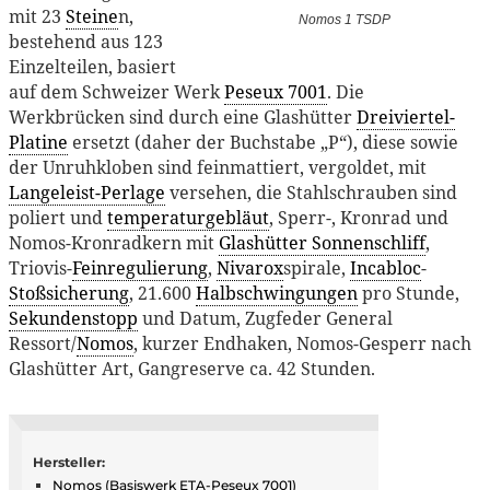
mit 23
Steine
n,
Nomos 1 TSDP
bestehend aus 123
Einzelteilen, basiert
auf dem Schweizer Werk
Peseux 7001
. Die
Werkbrücken sind durch eine Glashütter
Dreiviertel-
Platine
ersetzt (daher der Buchstabe „P“), diese sowie
der Unruhkloben sind feinmattiert, vergoldet, mit
Langeleist-Perlage
versehen, die Stahlschrauben sind
poliert und
temperaturgebläut
, Sperr-, Kronrad und
Nomos-Kronradkern mit
Glashütter Sonnenschliff
,
Triovis-
Feinregulierung
,
Nivarox
spirale,
Incabloc
-
Stoßsicherung
, 21.600
Halbschwingungen
pro Stunde,
Sekundenstopp
und Datum, Zugfeder General
Ressort/
Nomos
, kurzer Endhaken, Nomos-Gesperr nach
Glashütter Art, Gangreserve ca. 42 Stunden.
Hersteller:
Nomos
(Basiswerk
ETA
-
Peseux 7001
)