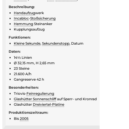
Beschreibung:
Handaufzug
werk
Incabloc
-
Stoßsicherung
Hemmung
Steinanker
Kupplungsaufzug
Funktionen:
Kleine Sekunde
,
Sekundenstopp
, Datum
Daten:
14½ Linien
Ø 32,15 mm, H 2,65 mm
23 Steine
21.600 A/h
Gangreserve 42 h
Besonderheiten:
Triovis-
Feinregulierung
Glashütter Sonnenschliff
auf Sperr- und Kronrad
Glashütter
Dreiviertel-Platine
Produktionszeitraum:
Bis
2005