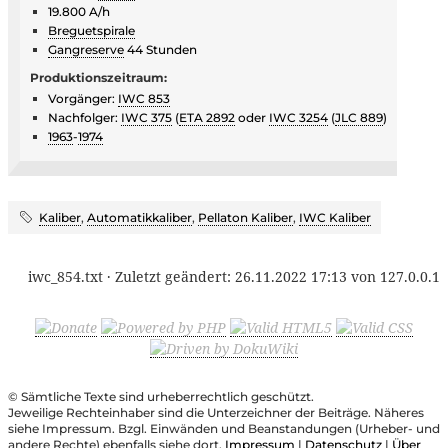
19.800 A/h
Breguetspirale
Gangreserve
44 Stunden
Produktionszeitraum:
Vorgänger:
IWC 853
Nachfolger:
IWC 375
(
ETA 2892
oder
IWC 3254
(
JLC 889
)
1963
-
1974
Kaliber
,
Automatikkaliber
,
Pellaton Kaliber
,
IWC Kaliber
iwc_854.txt
· Zuletzt geändert:
26.11.2022 17:13
von
127.0.0.1
© Sämtliche Texte sind urheberrechtlich geschützt.
Jeweilige Rechteinhaber sind die Unterzeichner der Beiträge. Näheres
siehe Impressum. Bzgl. Einwänden und Beanstandungen (Urheber- und
andere Rechte) ebenfalls siehe dort.
Impressum
|
Datenschutz
|
Über