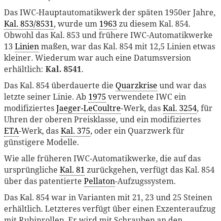
Das IWC-Hauptautomatikwerk der späten 1950er Jahre,
Kal. 853/8531
, wurde um
1963
zu diesem Kal. 854.
Obwohl das Kal. 853 und frühere IWC-Automatikwerke
13
Linien
maßen, war das Kal. 854 mit 12,5 Linien etwas
kleiner. Wiederum war auch eine Datumsversion
erhältlich:
Kal. 8541
.
Das Kal. 854 überdauerte die
Quarzkrise
und war das
letzte seiner Linie. Ab
1975
verwendete IWC ein
modifiziertes
Jaeger-LeCoultre
-Werk, das
Kal. 3254
, für
Uhren der oberen Preisklasse, und ein modifiziertes
ETA
-Werk, das
Kal. 375
, oder ein Quarzwerk für
günstigere Modelle.
Wie alle früheren IWC-Automatikwerke, die auf das
ursprüngliche
Kal. 81
zurückgehen, verfügt das Kal. 854
über das patentierte
Pellaton
-Aufzugssystem.
Das Kal. 854 war in Varianten mit 21, 23 und 25 Steinen
erhältlich. Letzteres verfügt über einen Exzenteraufzug
mit Rubinrollen. Er wird mit Schrauben an den