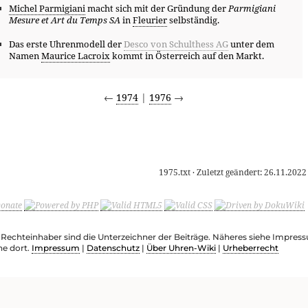
Michel Parmigiani
macht sich mit der Gründung der
Parmigiani
Mesure et Art du Temps SA
in
Fleurier
selbständig.
Das erste Uhrenmodell der
Desco von Schulthess AG
unter dem
Namen
Maurice Lacroix
kommt in Österreich auf den Markt.
←
1974
|
1976
→
1975.txt
· Zuletzt geändert:
26.11.2022
e Rechteinhaber sind die Unterzeichner der Beiträge. Näheres siehe Impre
he dort.
Impressum
|
Datenschutz
|
Über Uhren-Wiki
|
Urheberrecht