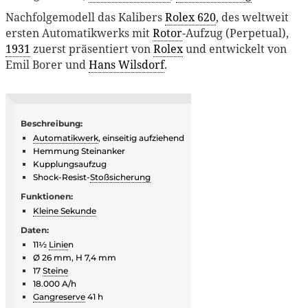
Nachfolgemodell das Kalibers
Rolex 620
, des weltweit
ersten Automatikwerks mit
Rotor
-Aufzug (Perpetual),
1931
zuerst präsentiert von
Rolex
und entwickelt von
Emil Borer und
Hans Wilsdorf
.
Beschreibung:
Automatikwerk
, einseitig aufziehend
Hemmung Steinanker
Kupplungsaufzug
Shock-Resist-
Stoßsicherung
Funktionen:
Kleine Sekunde
Daten:
11½
Linie
n
Ø 26 mm, H 7,4 mm
17
Steine
18.000 A/h
Gangreserve
41 h