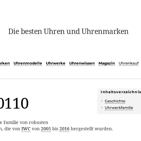
Die besten Uhren und Uhrenmarken
rken
Uhrenmodelle
Uhrwerke
Uhrenwissen
Magazin
Uhrenkauf
Inhaltsverzeichni
0110
Geschichte
Uhrwerkfamilie
ne Familie von robusten
, die von
IWC
von
2005
bis
2016
hergestellt wurden.