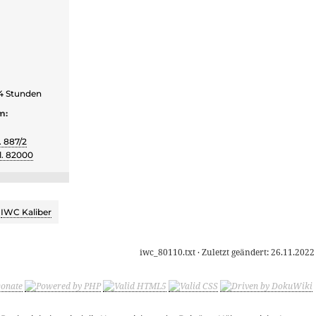
4 Stunden
m:
. 887/2
l. 82000
,
IWC Kaliber
iwc_80110.txt
· Zuletzt geändert:
26.11.2022