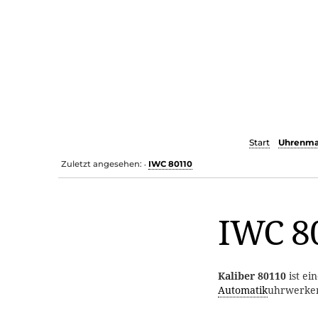
Start
Uhrenma
Zuletzt angesehen:
IWC 80110
•
IWC 8
Kaliber 80110
ist ei
Automatik
uhrwerken