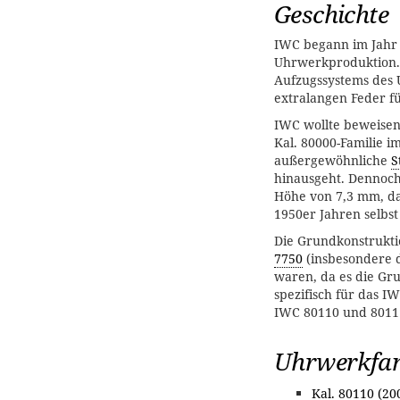
Geschichte
IWC begann im Jah
Uhrwerkproduktion. 
Aufzugssystems des 
extralangen Feder f
IWC wollte beweisen,
Kal. 80000-Familie i
außergewöhnliche
S
hinausgeht. Dennoch
Höhe von 7,3 mm, da
1950er Jahren selbst
Die Grundkonstrukt
7750
(insbesondere
waren, da es die Gr
spezifisch für das I
IWC 80110 und 8011
Uhrwerkfam
Kal. 80110 (20