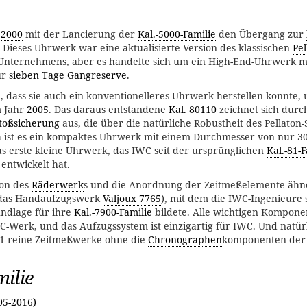
r
2000
mit der Lancierung der
Kal.-5000-Familie
den Übergang zur
Dieses Uhrwerk war eine aktualisierte Version des klassischen
Pel
Unternehmens, aber es handelte sich um ein High-End-Uhrwerk mi
ür
sieben Tage Gangreserve
.
 dass sie auch ein konventionelleres Uhrwerk herstellen konnte, 
m Jahr
2005
. Das daraus entstandene
Kal. 80110
zeichnet sich durc
toßsicherung
aus, die über die natürliche Robustheit des Pellaton
 ist es ein kompaktes Uhrwerk mit einem Durchmesser von nur 3
s erste kleine Uhrwerk, das IWC seit der ursprünglichen
Kal.-81-F
 entwickelt hat.
ion des
Räderwerk
s und die Anordnung der Zeitmeßelemente äh
 das Handaufzugswerk
Valjoux 7765
), mit dem die IWC-Ingenieure 
undlage für ihre
Kal.-7900-Familie
bildete. Alle wichtigen Kompone
WC-Werk, und das Aufzugssystem ist einzigartig für IWC. Und natürl
1 reine Zeitmeßwerke ohne die
Chronographen
komponenten der 
ilie
05-2016)