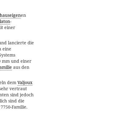
hauseigen
en
laton
-
t einer
und lancierte die
h eine
-Systems
0 mm und einer
amilie
aus den
neln dem
Valjoux
sehr vertraut
nten sind jedoch
ich sind die
7750-Familie.