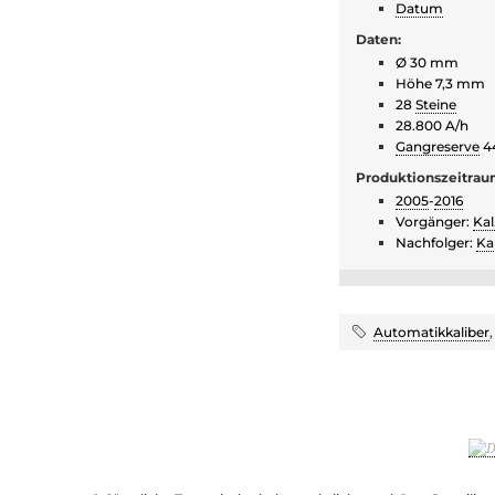
Datum
Daten:
Ø 30 mm
Höhe 7,3 mm
28
Steine
28.800 A/h
Gangreserve
4
Produktionszeitrau
2005
-
2016
Vorgänger:
Kal
Nachfolger:
Ka
Automatikkaliber