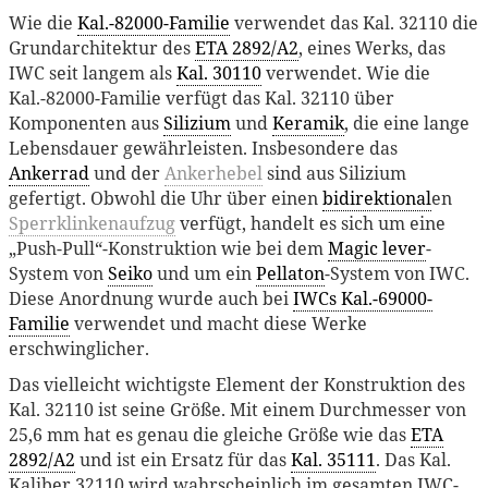
Wie die
Kal.-82000-Familie
verwendet das Kal. 32110 die
Grundarchitektur des
ETA 2892/A2
, eines Werks, das
IWC seit langem als
Kal. 30110
verwendet. Wie die
Kal.-82000-Familie verfügt das Kal. 32110 über
Komponenten aus
Silizium
und
Keramik
, die eine lange
Lebensdauer gewährleisten. Insbesondere das
Ankerrad
und der
Ankerhebel
sind aus Silizium
gefertigt. Obwohl die Uhr über einen
bidirektional
en
Sperrklinkenaufzug
verfügt, handelt es sich um eine
„Push-Pull“-Konstruktion wie bei dem
Magic lever
-
System von
Seiko
und um ein
Pellaton
-System von IWC.
Diese Anordnung wurde auch bei
IWCs Kal.-69000-
Familie
verwendet und macht diese Werke
erschwinglicher.
Das vielleicht wichtigste Element der Konstruktion des
Kal. 32110 ist seine Größe. Mit einem Durchmesser von
25,6 mm hat es genau die gleiche Größe wie das
ETA
2892/A2
und ist ein Ersatz für das
Kal. 35111
. Das Kal.
Kaliber 32110 wird wahrscheinlich im gesamten IWC-